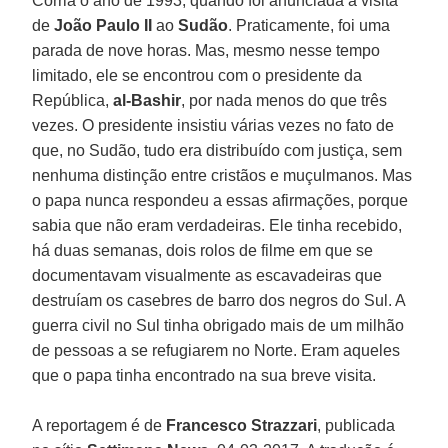
Corria o ano de 1993, quando foi anunciada a visita
de
João Paulo II
ao
Sudão
. Praticamente, foi uma
parada de nove horas. Mas, mesmo nesse tempo
limitado, ele se encontrou com o presidente da
República,
al-Bashir
, por nada menos do que três
vezes. O presidente insistiu várias vezes no fato de
que, no Sudão, tudo era distribuído com justiça, sem
nenhuma distinção entre cristãos e muçulmanos. Mas
o papa nunca respondeu a essas afirmações, porque
sabia que não eram verdadeiras. Ele tinha recebido,
há duas semanas, dois rolos de filme em que se
documentavam visualmente as escavadeiras que
destruíam os casebres de barro dos negros do Sul. A
guerra civil no Sul tinha obrigado mais de um milhão
de pessoas a se refugiarem no Norte. Eram aqueles
que o papa tinha encontrado na sua breve visita.
A reportagem é de
Francesco Strazzari
, publicada