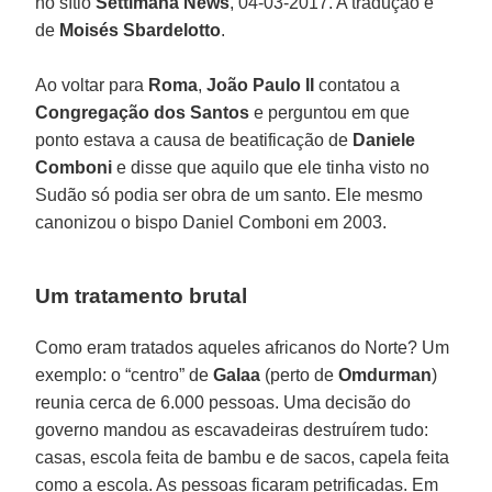
no sítio
Settimana News
, 04-03-2017. A tradução é
de
Moisés Sbardelotto
.
Ao voltar para
Roma
,
João Paulo II
contatou a
Congregação dos Santos
e perguntou em que
ponto estava a causa de beatificação de
Daniele
Comboni
e disse que aquilo que ele tinha visto no
Sudão só podia ser obra de um santo. Ele mesmo
canonizou o bispo Daniel Comboni em 2003.
Um tratamento brutal
Como eram tratados aqueles africanos do Norte? Um
exemplo: o “centro” de
Galaa
(perto de
Omdurman
)
reunia cerca de 6.000 pessoas. Uma decisão do
governo mandou as escavadeiras destruírem tudo:
casas, escola feita de bambu e de sacos, capela feita
como a escola. As pessoas ficaram petrificadas. Em