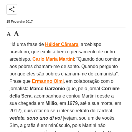
share
15 Fevereiro 2017
Há uma frase de
Hélder Câmara
, arcebispo
brasileiro, que explica bem o pensamento de outro
arcebispo,
Carlo Maria Martini
: “Quando dou comida
aos pobres chamam-me de santo. Quando pergunto
por que eles são pobres chamam-me de comunista”.
Frase que
Ermanno Olmi
, em colaboração com o
jornalista
Marco Garzonio
(que, pelo jornal
Corriere
della Sera
, acompanhou e contou Martini desde a
sua chegada em
Milão
, em 1979, até a sua morte, em
2012), quis citar no seu intenso retrato do cardeal,
v
edete, sono uno di voi
[vejam, sou um de vocês.
Sim, a grafia é em minúsculo, pois Martini não