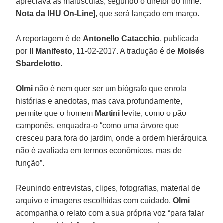
apreciava as maiúsculas, segundo o diretor do filme.
Nota da IHU On-Line
], que será lançado em março.
A reportagem é de
Antonello Catacchio
, publicada
por
Il Manifesto
, 11-02-2017. A tradução é de
Moisés
Sbardelotto.
Olmi
não é nem quer ser um biógrafo que enrola
histórias e anedotas, mas cava profundamente,
permite que o homem
Martini
levite, como o pão
camponês, enquadra-o “como uma árvore que
cresceu para fora do jardim, onde a ordem hierárquica
não é avaliada em termos econômicos, mas de
função”.
Reunindo entrevistas, clipes, fotografias, material de
arquivo e imagens escolhidas com cuidado,
Olmi
acompanha o relato com a sua própria voz “para falar