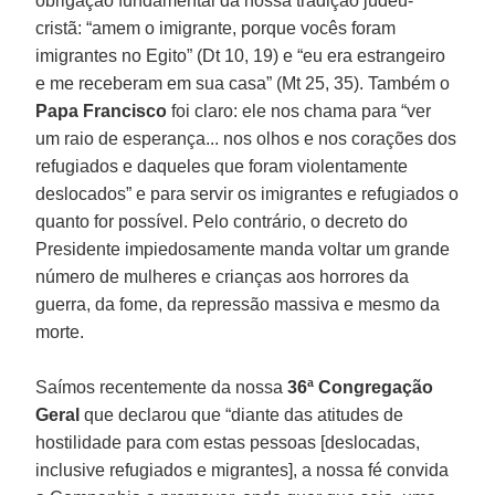
obrigação fundamental da nossa tradição judeu-
cristã: “amem o imigrante, porque vocês foram
imigrantes no Egito” (Dt 10, 19) e “eu era estrangeiro
e me receberam em sua casa” (Mt 25, 35). Também o
Papa Francisco
foi claro: ele nos chama para “ver
um raio de esperança... nos olhos e nos corações dos
refugiados e daqueles que foram violentamente
deslocados” e para servir os imigrantes e refugiados o
quanto for possível. Pelo contrário, o decreto do
Presidente impiedosamente manda voltar um grande
número de mulheres e crianças aos horrores da
guerra, da fome, da repressão massiva e mesmo da
morte.
Saímos recentemente da nossa
36ª Congregação
Geral
que declarou que “diante das atitudes de
hostilidade para com estas pessoas [deslocadas,
inclusive refugiados e migrantes], a nossa fé convida