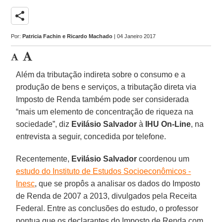
share
Por:
Patricia Fachin e Ricardo Machado
| 04 Janeiro 2017
Além da tributação indireta sobre o consumo e a
produção de bens e serviços, a tributação direta via
Imposto de Renda também pode ser considerada
“mais um elemento de concentração de riqueza na
sociedade”, diz
Evilásio Salvador
à
IHU On-Line
, na
entrevista a seguir, concedida por telefone.
Recentemente,
Evilásio Salvador
coordenou um
estudo do Instituto de Estudos Socioeconômicos -
Inesc
, que se propôs a analisar os dados do Imposto
de Renda de 2007 a 2013, divulgados pela Receita
Federal. Entre as conclusões do estudo, o professor
pontua que os declarantes do Imposto de Renda com