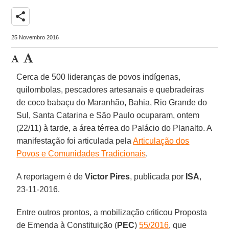
share
25 Novembro 2016
Cerca de 500 lideranças de povos indígenas,
quilombolas, pescadores artesanais e quebradeiras
de coco babaçu do Maranhão, Bahia, Rio Grande do
Sul, Santa Catarina e São Paulo ocuparam, ontem
(22/11) à tarde, a área térrea do Palácio do Planalto. A
manifestação foi articulada pela
Articulação dos
Povos e Comunidades Tradicionais
.
A reportagem é de
Victor Pires
, publicada por
ISA
,
23-11-2016.
Entre outros prontos, a mobilização criticou Proposta
de Emenda à Constituição (
PEC
)
55/2016
, que