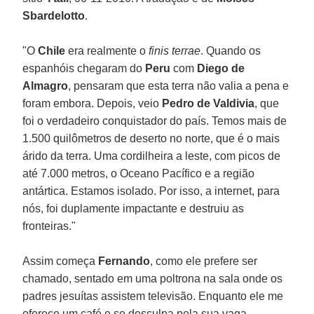
Sbardelotto
.
"O
Chile
era realmente o
finis terrae
. Quando os
espanhóis chegaram do
Peru
com
Diego de
Almagro
, pensaram que esta terra não valia a pena e
foram embora. Depois, veio
Pedro de Valdivia
, que
foi o verdadeiro conquistador do país. Temos mais de
1.500 quilômetros de deserto no norte, que é o mais
árido da terra. Uma cordilheira a leste, com picos de
até 7.000 metros, o Oceano Pacífico e a região
antártica. Estamos isolado. Por isso, a internet, para
nós, foi duplamente impactante e destruiu as
fronteiras."
Assim começa
Fernando
, como ele prefere ser
chamado, sentado em uma poltrona na sala onde os
padres jesuítas assistem televisão. Enquanto ele me
oferece um café e se desculpa pela sua vaga