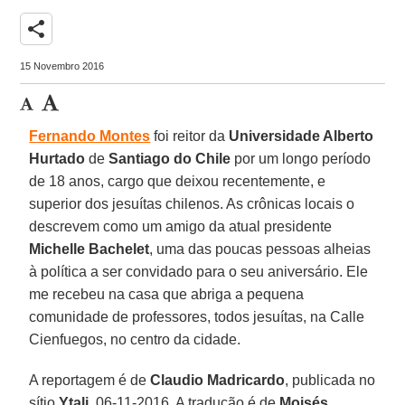
share
15 Novembro 2016
Fernando Montes
foi reitor da
Universidade Alberto
Hurtado
de
Santiago do Chile
por um longo período
de 18 anos, cargo que deixou recentemente, e
superior dos jesuítas chilenos. As crônicas locais o
descrevem como um amigo da atual presidente
Michelle Bachelet
, uma das poucas pessoas alheias
à política a ser convidado para o seu aniversário. Ele
me recebeu na casa que abriga a pequena
comunidade de professores, todos jesuítas, na Calle
Cienfuegos, no centro da cidade.
A reportagem é de
Claudio Madricardo
, publicada no
sítio
Ytali
, 06-11-2016. A tradução é de
Moisés