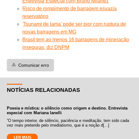
Entrevista Especial com Bruno Milanez
Risco de rompimento de barragem esvazia
reservatório
'Tsunami de lama' pode ser pior com ruptura de
novas barragens em MG
Brasil tem ao menos 16 barragens de mineração
inseguras, diz DNPM
⚠️
Comunicar erro
NOTÍCIAS RELACIONADAS
Poesia e mística: o silêncio como origem e destino. Entrevista
especial com Mariana Ianelli
“O tempo interior, de silêncio, paciência e meditação, tem sido cada
vez mais preterido pelo imediatismo, que é a noção d[...]
LER MAIS