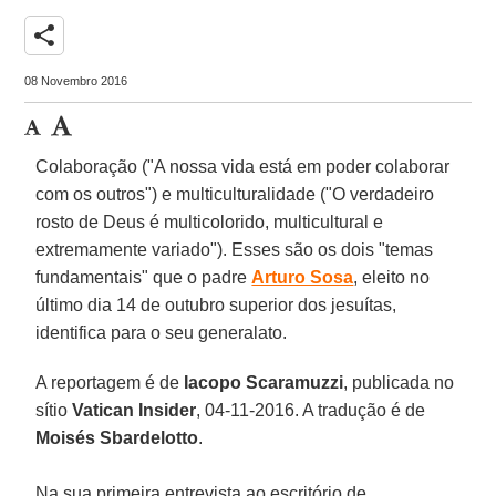
share
08 Novembro 2016
Colaboração ("A nossa vida está em poder colaborar
com os outros") e multiculturalidade ("O verdadeiro
rosto de Deus é multicolorido, multicultural e
extremamente variado"). Esses são os dois "temas
fundamentais" que o padre
Arturo Sosa
, eleito no
último dia 14 de outubro superior dos jesuítas,
identifica para o seu generalato.
A reportagem é de
Iacopo Scaramuzzi
, publicada no
sítio
Vatican Insider
, 04-11-2016. A tradução é de
Moisés Sbardelotto
.
Na sua primeira entrevista ao escritório de