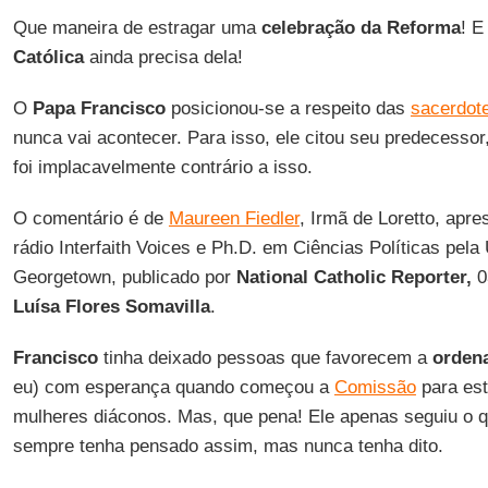
Que maneira de estragar uma
celebração da Reforma
! E
Católica
ainda precisa dela!
O
Papa Francisco
posicionou-se a respeito das
sacerdot
nunca vai acontecer. Para isso, ele citou seu predecessor
foi implacavelmente contrário a isso.
O comentário é de
Maureen Fiedler
, Irmã de Loretto, apr
rádio Interfaith Voices e Ph.D. em Ciências Políticas pela
Georgetown, publicado por
National Catholic Reporter,
0
Luísa Flores Somavilla
.
Francisco
tinha deixado pessoas que favorecem a
orden
eu) com esperança quando começou a
Comissão
para est
mulheres diáconos. Mas, que pena! Ele apenas seguiu o q
sempre tenha pensado assim, mas nunca tenha dito.