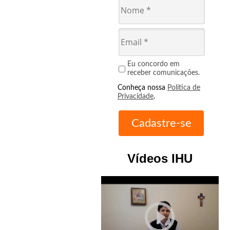
Eu concordo em
receber comunicações.
Conheça nossa
Política de
Privacidade
.
Vídeos IHU
play_circle_outline