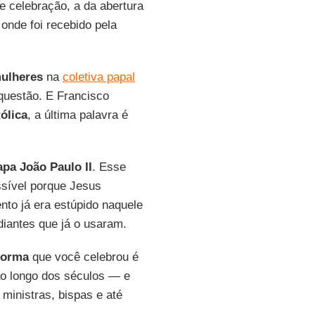
 celebração, a da abertura
 onde foi recebido pela
ulheres
na
coletiva papal
questão. E Francisco
tólica
, a última palavra é
apa João Paulo II
. Esse
sível porque Jesus
to já era estúpido naquele
diantes que já o usaram.
forma
que você celebrou é
ao longo dos séculos — e
 ministras, bispas e até