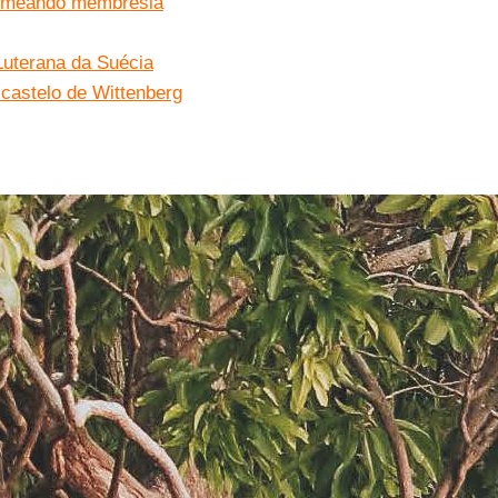
 nomeando membresia
 Luterana da Suécia
 castelo de Wittenberg