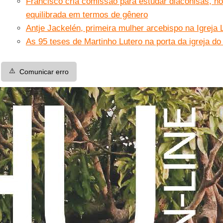
Francisco cria comissão para estudar diaconisas,
equilibrada em termos de gênero
Antje Jackelén, primeira mulher arcebispo na Igreja
As 95 teses de Martinho Lutero na porta da igreja do
⚠️
Comunicar erro