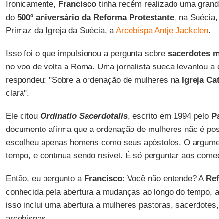
Ironicamente,
Francisco
tinha recém realizado uma grande
do
500º aniversário da Reforma Protestante
, na Suécia,
Primaz da Igreja da Suécia, a
Arcebispa Antje Jackelen
.
Isso foi o que impulsionou a pergunta sobre
sacerdotes m
no voo de volta a Roma. Uma jornalista sueca levantou a 
respondeu: "Sobre a ordenação de mulheres na
Igreja Ca
clara".
Ele citou
Ordinatio Sacerdotalis
, escrito em 1994 pelo
P
documento afirma que a ordenação de mulheres não é pos
escolheu apenas homens como seus apóstolos. O argumen
tempo, e continua sendo risível. É só perguntar aos come
Então, eu pergunto a
Francisco
: Você não entende? A
Re
conhecida pela abertura a mudanças ao longo do tempo, 
isso inclui uma abertura a mulheres pastoras, sacerdotes,
arcebispas.