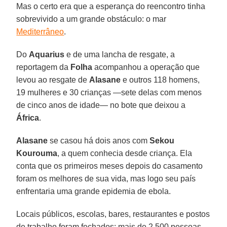
Mas o certo era que a esperança do reencontro tinha
sobrevivido a um grande obstáculo: o mar
Mediterrâneo
.
Do
Aquarius
e de uma lancha de resgate, a
reportagem da
Folha
acompanhou a operação que
levou ao resgate de
Alasane
e outros 118 homens,
19 mulheres e 30 crianças —sete delas com menos
de cinco anos de idade— no bote que deixou a
África
.
Alasane
se casou há dois anos com
Sekou
Kourouma
, a quem conhecia desde criança. Ela
conta que os primeiros meses depois do casamento
foram os melhores de sua vida, mas logo seu país
enfrentaria uma grande epidemia de ebola.
Locais públicos, escolas, bares, restaurantes e postos
de trabalho foram fechados; mais de 2.500 pessoas