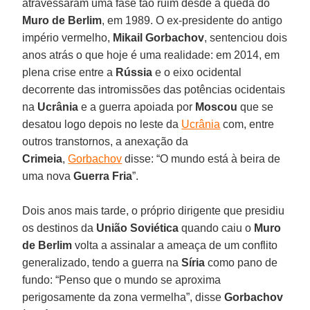
atravessaram uma fase tão ruim desde a queda do
Muro de Berlim
, em 1989. O ex-presidente do antigo
império vermelho,
Mikail Gorbachov
, sentenciou dois
anos atrás o que hoje é uma realidade: em 2014, em
plena crise entre a
Rússia
e o eixo ocidental
decorrente das intromissões das potências ocidentais
na
Ucrânia
e a guerra apoiada por
Moscou
que se
desatou logo depois no leste da
Ucrânia
com, entre
outros transtornos, a anexação da
Crimeia
,
Gorbachov
disse: “O mundo está à beira de
uma nova
Guerra Fria
”.
Dois anos mais tarde, o próprio dirigente que presidiu
os destinos da
União Soviética
quando caiu o
Muro
de Berlim
volta a assinalar a ameaça de um conflito
generalizado, tendo a guerra na
Síria
como pano de
fundo: “Penso que o mundo se aproxima
perigosamente da zona vermelha”, disse
Gorbachov