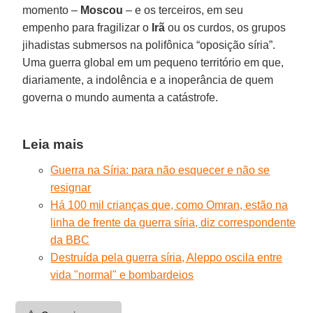
momento –
Moscou
– e os terceiros, em seu
empenho para fragilizar o
Irã
ou os curdos, os grupos
jihadistas submersos na polifônica “oposição síria”.
Uma guerra global em um pequeno território em que,
diariamente, a indolência e a inoperância de quem
governa o mundo aumenta a catástrofe.
Leia mais
Guerra na Síria: para não esquecer e não se
resignar
Há 100 mil crianças que, como Omran, estão na
linha de frente da guerra síria, diz correspondente
da BBC
Destruída pela guerra síria, Aleppo oscila entre
vida "normal" e bombardeios