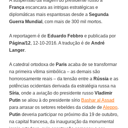
A suspensão da viagem do presidente russo à
França
escancara as intrigas estratégicas e
diplomáticas mais espantosas desde a
Segunda
Guerra Mundial
, com mais de 300 mil mortos.
A reportagem é de
Eduardo Febbro
e publicada por
Página/12
, 12-10-2016. A tradução é de
André
Langer
.
A catedral ortodoxa de
Paris
acaba de se transformar
na primeira vítima simbólica – as demais são
horrorosamente reais – da tensão entre a
Rússia
e as
potências ocidentais derivada da estratégia russa na
Síria
, onde a aviação do presidente russo
Vladimir
Putin
se aliou à do presidente sírio
Bashar al Assad
para arrasar os setores rebeldes da cidade de
Aleppo
.
Putin
deveria participar no próximo dia 19 de outubro,
na capital francesa, da inauguração da monumental