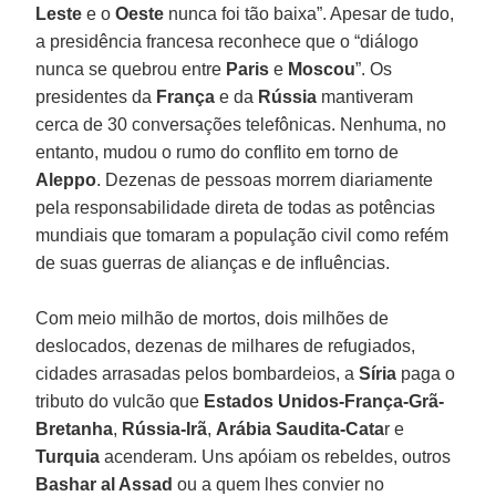
Leste
e o
Oeste
nunca foi tão baixa”. Apesar de tudo,
a presidência francesa reconhece que o “diálogo
nunca se quebrou entre
Paris
e
Moscou
”. Os
presidentes da
França
e da
Rússia
mantiveram
cerca de 30 conversações telefônicas. Nenhuma, no
entanto, mudou o rumo do conflito em torno de
Aleppo
. Dezenas de pessoas morrem diariamente
pela responsabilidade direta de todas as potências
mundiais que tomaram a população civil como refém
de suas guerras de alianças e de influências.
Com meio milhão de mortos, dois milhões de
deslocados, dezenas de milhares de refugiados,
cidades arrasadas pelos bombardeios, a
Síria
paga o
tributo do vulcão que
Estados Unidos-França-Grã-
Bretanha
,
Rússia-Irã
,
Arábia
Saudita-Cata
r e
Turquia
acenderam. Uns apóiam os rebeldes, outros
Bashar al Assad
ou a quem lhes convier no