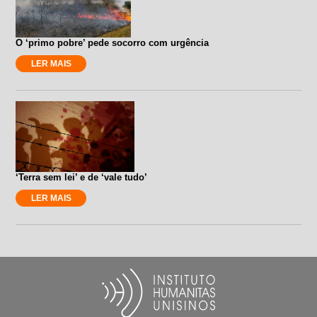
O ‘primo pobre’ pede socorro com urgência
LER MAIS
‘Terra sem lei’ e de ‘vale tudo’
LER MAIS