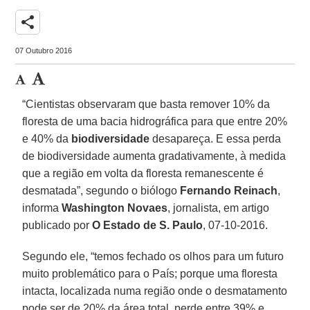
share
07 Outubro 2016
“Cientistas observaram que basta remover 10% da
floresta de uma bacia hidrográfica para que entre 20%
e 40% da
biodiversidade
desapareça. E essa perda
de biodiversidade aumenta gradativamente, à medida
que a região em volta da floresta remanescente é
desmatada”, segundo o biólogo
Fernando Reinach
,
informa
Washington Novaes
, jornalista, em artigo
publicado por
O Estado de S. Paulo
, 07-10-2016.
Segundo ele, “temos fechado os olhos para um futuro
muito problemático para o País; porque uma floresta
intacta, localizada numa região onde o desmatamento
pode ser de 20% da área total, perde entre 39% e