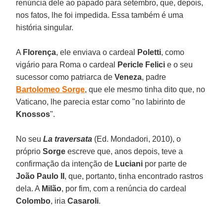
renúncia dele ao papado para setembro, que, depois,
nos fatos, lhe foi impedida. Essa também é uma
história singular.
A
Florença
, ele enviava o cardeal
Poletti
, como
vigário para Roma o cardeal
Pericle Felici
e o seu
sucessor como patriarca de
Veneza
, padre
Bartolomeo Sorge
, que ele mesmo tinha dito que, no
Vaticano, lhe parecia estar como "no labirinto de
Knossos
".
No seu
La traversata
(Ed. Mondadori, 2010), o
próprio
Sorge
escreve que, anos depois, teve a
confirmação da intenção de
Luciani
por parte de
João Paulo II
, que, portanto, tinha encontrado rastros
dela. A
Milão
, por fim, com a renúncia do cardeal
Colombo
, iria
Casaroli
.