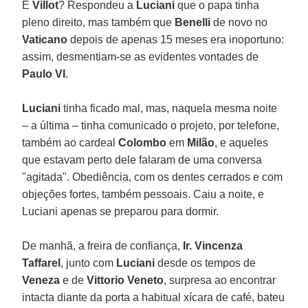
E
Villot
? Respondeu a
Luciani
que o papa tinha
pleno direito, mas também que
Benelli
de novo no
Vaticano
depois de apenas 15 meses era inoportuno:
assim, desmentiam-se as evidentes vontades de
Paulo VI
.
Luciani
tinha ficado mal, mas, naquela mesma noite
– a última – tinha comunicado o projeto, por telefone,
também ao cardeal
Colombo
em
Milão
, e aqueles
que estavam perto dele falaram de uma conversa
"agitada". Obediência, com os dentes cerrados e com
objeções fortes, também pessoais. Caiu a noite, e
Luciani apenas se preparou para dormir.
De manhã, a freira de confiança,
Ir. Vincenza
Taffarel
, junto com
Luciani
desde os tempos de
Veneza
e de
Vittorio Veneto
, surpresa ao encontrar
intacta diante da porta a habitual xícara de café, bateu