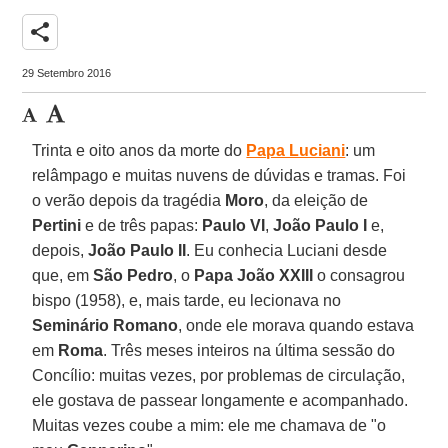
share
29 Setembro 2016
Trinta e oito anos da morte do
Papa Luciani
: um
relâmpago e muitas nuvens de dúvidas e tramas. Foi
o verão depois da tragédia
Moro
, da eleição de
Pertini
e de três papas:
Paulo VI
,
João Paulo I
e,
depois,
João Paulo II
. Eu conhecia Luciani desde
que, em
São Pedro
, o
Papa João XXIII
o consagrou
bispo (1958), e, mais tarde, eu lecionava no
Seminário Romano
, onde ele morava quando estava
em
Roma
. Três meses inteiros na última sessão do
Concílio: muitas vezes, por problemas de circulação,
ele gostava de passear longamente e acompanhado.
Muitas vezes coube a mim: ele me chamava de "o