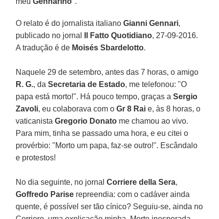
meu
Gennarino
".
O relato é do jornalista italiano
Gianni Gennari
,
publicado no jornal
Il Fatto Quotidiano
, 27-09-2016.
A tradução é de
Moisés Sbardelotto
.
Naquele 29 de setembro, antes das 7 horas, o amigo
R. G.
, da
Secretaria de Estado
, me telefonou: "O
papa está morto!". Há pouco tempo, graças a
Sergio
Zavoli
, eu colaborava com o
Gr 8 Rai
e, às 8 horas, o
vaticanista
Gregorio Donato
me chamou ao vivo.
Para mim, tinha se passado uma hora, e eu citei o
provérbio: "Morto um papa, faz-se outro!". Escândalo
e protestos!
No dia seguinte, no jornal
Corriere della Sera
,
Goffredo Parise
repreendia: com o cadáver ainda
quente, é possível ser tão cínico? Seguiu-se, ainda no
Corriere, uma explicação minha. Morte inesperada,