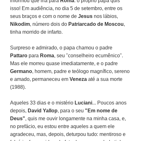
informou que iria para
Roma
: o próprio papa quis
isso! Em audiência, no dia 5 de setembro, entre os
seus braços e com o nome de
Jesus
nos lábios,
Nikodim
, número dois do
Patriarcado de Moscou
,
tinha morrido de infarto.
Surpreso e admirado, o papa chamou o padre
Pattaro
para
Roma
, seu "conselheiro ecumênico".
Mas ele morreu quase imediatamente, e o padre
Germano
, homem, padre e teólogo magnífico, sereno
e amado, permaneceu em
Veneza
até a sua morte
(1988).
Aqueles 33 dias e o mistério
Luciani
... Poucos anos
depois,
David Yallop
, para o seu
"Em nome de
Deus"
, quis me ouvir longamente na minha casa, e,
no prefácio, eu estou entre aqueles a quem ele
agradeceu, mas, depois, deturpou tudo: mentiroso e