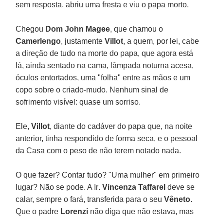
sem resposta, abriu uma fresta e viu o papa morto.
Chegou
Dom John Magee
, que chamou o
Camerlengo
, justamente
Villot
, a quem, por lei, cabe
a direção de tudo na morte do papa, que agora está
lá, ainda sentado na cama, lâmpada noturna acesa,
óculos entortados, uma "folha" entre as mãos e um
copo sobre o criado-mudo. Nenhum sinal de
sofrimento visível: quase um sorriso.
Ele,
Villot
, diante do cadáver do papa que, na noite
anterior, tinha respondido de forma seca, e o pessoal
da Casa com o peso de não terem notado nada.
O que fazer? Contar tudo? "Uma mulher" em primeiro
lugar? Não se pode. A Ir
. Vincenza Taffarel
deve se
calar, sempre o fará, transferida para o seu
Vêneto
.
Que o padre
Lorenzi
não diga que não estava, mas