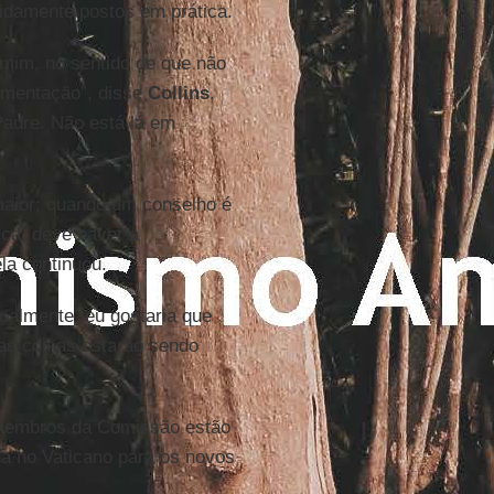
vidamente postos em prática.
mim, no sentido de que não
ementação”, disse
Collins
.
adre. Não está lá em
maior; quando um conselho é
ca, deve haver a
la continuou.
oalmente, eu gostaria que
as coisas estarão sendo
s membros da Comissão estão
da no Vaticano para os novos