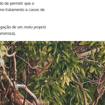
do de permitir que o
 no tratamento a casos de
ulgação de um
motu proprio
morosa).
m resposta ao
abuso sexual
vários dicastérios
ndo processos de remoção do
 recomendado que
da Fé
de estabelecer um
o não foi posta em prática.
 responsabilização”, disse
i bem ansiosa com a ideia e,