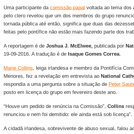
Uma participante da
comissão papal
voltada ao tema dos
pelo clero revelou que um dos membros do grupo renuncio
tornada pública até então, significa que duas das dezess
feitas pelo pontífice não estão mais fazendo parte dos tra
A reportagem é de
Joshua J. McElwee,
publicada por
Nat
19-09-2016. A tradução é de
Isaque Gomes Correa
.
Marie Collins
, leiga irlandesa e membro da Pontifícia Com
Menores, fez a revelação em entrevista ao
National Cath
respondia a uma pergunta sobre a situação de
Peter Saun
posto em licença do grupo em fevereiro deste ano.
“Houve um pedido de renúncia na Comissão”,
Collins
res
renunciou e nem foi demitido: ele ainda está sob licença”.
A cidadã irlandesa, sobrevivente de abuso sexual, falou 