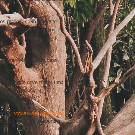
ei”.
os planos, creio que este
cho que esse anúncio foi
lização dos bispos é algo
ollins
. “Mas, nesse caso,
 vigor que deve trazer uma
é muito positivo (...)
so de
responsabilização dos
Vaticano, Collins respondeu: