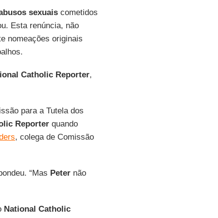
abusos sexuais
cometidos
u. Esta renúncia, não
ete nomeações originais
balhos.
ional Catholic Reporter
,
issão para a Tutela dos
olic Reporter
quando
ders
, colega de Comissão
pondeu. “Mas
Peter
não
ao
National Catholic