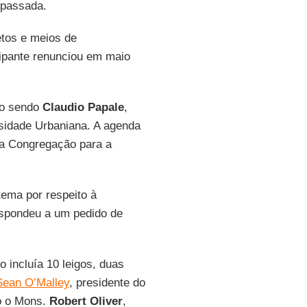
passada.
etos e meios de
ipante renunciou em maio
mo sendo
Claudio Papale
,
ersidade Urbaniana. A agenda
da Congregação para a
ema por respeito à
spondeu a um pedido de
 incluía 10 leigos, duas
Sean O’Malley
, presidente do
o o Mons.
Robert Oliver
,