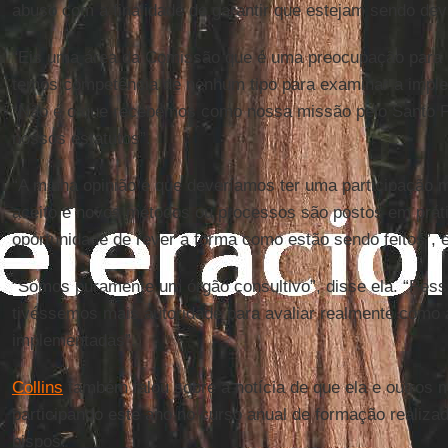
abuso com a finalidade de garantir que estejam sendo de
“Eis uma área da Comissão que é uma preocupação para 
temos competência de nenhum tipo para examinar a impl
“Não é o que recebemos como nossa missão pelo Santo P
nossos estatutos”.
“A minha opinião é que deveríamos ter uma participação 
aceito e novos métodos ou processos são postos em práti
oportunidade de rever a forma como estão sendo feitos”, e
“Somos puramente um órgão consultivo”, disse ela. “Pess
tivéssemos mais autoridade para avaliar realmente como 
implementadas”.
Collins
também falou sobre a notícia de que ela e outro
participando este ano no curso anual de formação realiza
bispos.