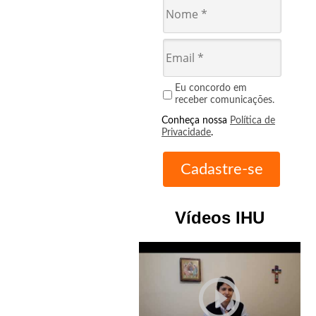
Eu concordo em
receber comunicações.
Conheça nossa
Política de
Privacidade
.
Vídeos IHU
play_circle_outline