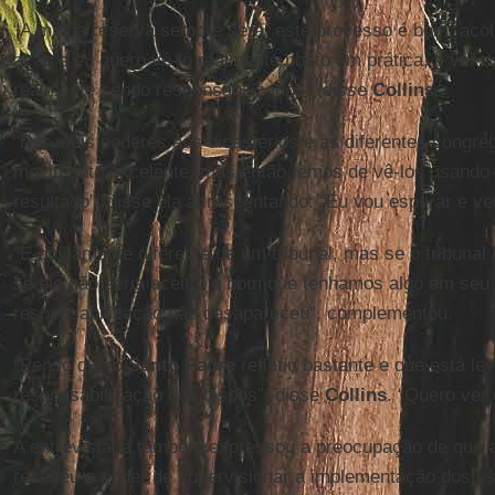
“A minha reserva sempre será: este processo é bom, aco
ação e eu quero vê-lo realmente posto em prática, e ver o
realmente sendo responsabilizados”, disse
Collins
.
“Dar mais poderes aos dicastérios e às diferentes congr
movimento excelente, mas então temos de vê-los usando-
resultado”, disse ela acrescentando: “Eu vou esperar e ver
“É obviamente diferente de um tribunal, mas se o tribunal
se ele não seria aceito, é bom que tenhamos algo em seu l
responsabilização não desapareceu”, complementou.
“Penso que o
Santo Padre
refletiu bastante e que está le
responsabilização dos bispos”, disse
Collins
. “Quero ver 
A entrevistada também expressou a preocupação de que 
recebeu o poder de supervisionar a implementação dos es