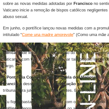
sobre as novas medidas adotadas por
Francisco
no senti
Vaticano inicie a remoção de bispos católicos negligentes
abuso sexual.
Em junho, o pontífice lançou novas medidas com a prom
intitulado “
Come una madre amorevole
” (Como uma mãe a
As medidas especificam que a negligência de um bispo e
clerical
pode levar a sua destituição do cargo e empodera 
vaticanos com forças para investigar tais bispos, inicia
cargo.
A
Pontifícia Comissão para a Tutela dos Menores
tinha
Francisco
desse poder à
Congregação para a Doutrina 
tribunal para julgar bispos negligentes. Essa recomendaçã
“Eu fiquei bastante decepcionada com o tribunal voltado à
Collins
. “Depois que foi anunciado no ano passado, fique