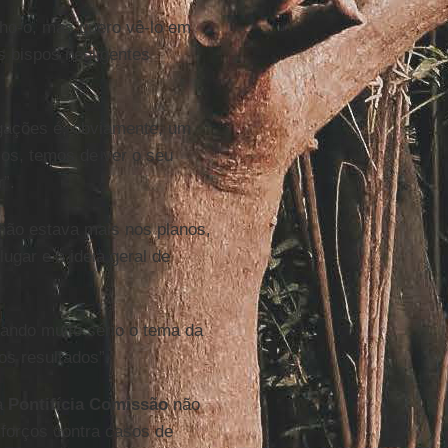
lho-o, mas quero vê-lo em
s bispos negligentes
egações é, obviamente, um
os, temos de ver o seu
”.
 não estava mais nos planos,
ugar e a ideia geral de
vando muito sério o tema da
os resultados”.
a
Pontifícia Comissão
não
forços contra casos de