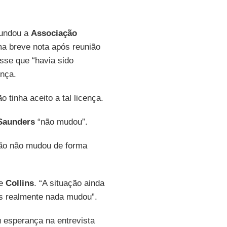
fundou a
Associação
a breve nota após reunião
sse que “havia sido
ença.
 tinha aceito a tal licença.
Saunders
“não mudou”.
ação não mudou de forma
se
Collins
. “A situação ainda
as realmente nada mudou”.
 esperança na entrevista