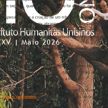
em seguida, quando vi que ela não foi adiante, me desanim
“Apesar de que a criação de um tribunal não esteja mais n
novo processo é mais abrangente”, continuou
Collins
. “A
muito positivo para todos da Comissão, pois a responsabi
que dissemos que estaríamos lidando desde o começo”.
“Sei que tem muita gente se sentindo frustrada”, afirmou
C
estamos vendo algo que, no final, vai trazer resultados”.
“Demos conselhos ao papa e agora temos um processo em
responsabilização muito maior”, disse ela. “Para mim, isso 
Podemos ver um movimento para a frente”.
Perguntada sobre as preocupações de que o novo proces
bispos negligentes
encontra-se sob a tutela de órgãos no 
“Eis a minha reserva”.