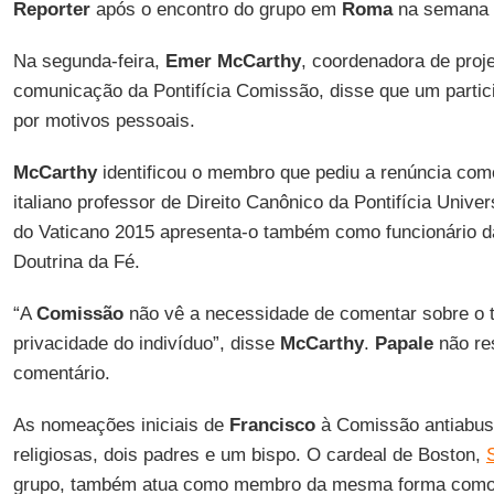
Reporter
após o encontro do grupo em
Roma
na semana 
Na segunda-feira,
Emer McCarthy
, coordenadora de proj
comunicação da Pontifícia Comissão, disse que um partic
por motivos pessoais.
McCarthy
identificou o membro que pediu a renúncia co
italiano professor de Direito Canônico da Pontifícia Univ
do Vaticano 2015 apresenta-o também como funcionário 
Doutrina da Fé.
“A
Comissão
não vê a necessidade de comentar sobre o t
privacidade do indivíduo”, disse
McCarthy
.
Papale
não re
comentário.
As nomeações iniciais de
Francisco
à Comissão antiabuso
religiosas, dois padres e um bispo. O cardeal de Boston,
grupo, também atua como membro da mesma forma com