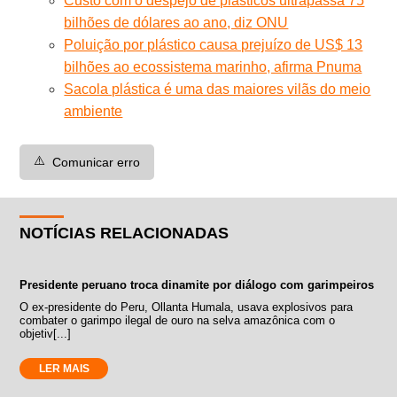
Custo com o despejo de plásticos ultrapassa 75
bilhões de dólares ao ano, diz ONU
Poluição por plástico causa prejuízo de US$ 13
bilhões ao ecossistema marinho, afirma Pnuma
Sacola plástica é uma das maiores vilãs do meio
ambiente
⚠️
Comunicar erro
NOTÍCIAS RELACIONADAS
Presidente peruano troca dinamite por diálogo com garimpeiros
O ex-presidente do Peru, Ollanta Humala, usava explosivos para
combater o garimpo ilegal de ouro na selva amazônica com o
objetiv[...]
LER MAIS