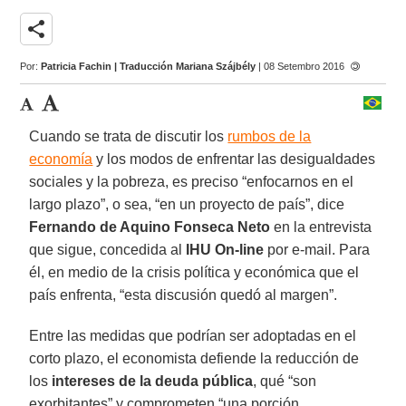
share
Por:
Patricia Fachin | Traducción Mariana Szájbély
| 08 Setembro 2016
Cuando se trata de discutir los
rumbos de la
economía
y los modos de enfrentar las desigualdades
sociales y la pobreza, es preciso “enfocarnos en el
largo plazo”, o sea, “en un proyecto de país”, dice
Fernando de Aquino Fonseca Neto
en la entrevista
que sigue, concedida al
IHU On-line
por e-mail. Para
él, en medio de la crisis política y económica que el
país enfrenta, “esta discusión quedó al margen”.
Entre las medidas que podrían ser adoptadas en el
corto plazo, el economista defiende la reducción de
los
intereses de la deuda pública
, qué “son
exorbitantes” y comprometen “una porción