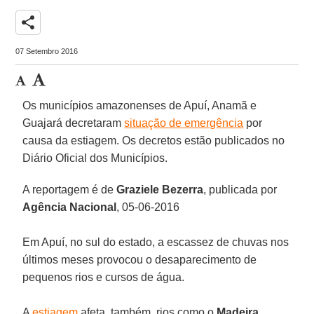
share
07 Setembro 2016
Os municípios amazonenses de Apuí, Anamã e
Guajará decretaram
situação de emergência
por
causa da estiagem. Os decretos estão publicados no
Diário Oficial dos Municípios.
A reportagem é de
Graziele Bezerra
, publicada por
Agência Nacional
, 05-06-2016
Em Apuí, no sul do estado, a escassez de chuvas nos
últimos meses provocou o desaparecimento de
pequenos rios e cursos de água.
A
estiagem
afeta, também, rios como o
Madeira
,