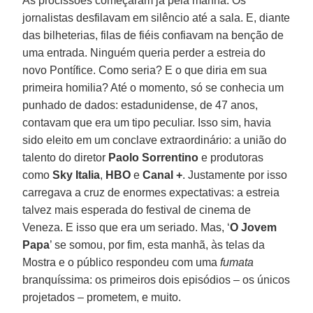
As procissões começaram já pela manhã. Os
jornalistas desfilavam em silêncio até a sala. E, diante
das bilheterias, filas de fiéis confiavam na benção de
uma entrada. Ninguém queria perder a estreia do
novo Pontífice. Como seria? E o que diria em sua
primeira homilia? Até o momento, só se conhecia um
punhado de dados: estadunidense, de 47 anos,
contavam que era um tipo peculiar. Isso sim, havia
sido eleito em um conclave extraordinário: a união do
talento do diretor
Paolo Sorrentino
e produtoras
como
Sky Italia
,
HBO
e
Canal +
. Justamente por isso
carregava a cruz de enormes expectativas: a estreia
talvez mais esperada do festival de cinema de
Veneza. E isso que era um seriado. Mas, ‘
O Jovem
Papa
’ se somou, por fim, esta manhã, às telas da
Mostra e o público respondeu com uma
fumata
branquíssima: os primeiros dois episódios – os únicos
projetados – prometem, e muito.