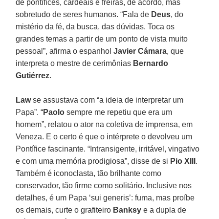
de pontífices, cardeais e freiras, de acordo, mas
sobretudo de seres humanos. “Fala de
Deus
, do
mistério da fé, da busca, das dúvidas. Toca os
grandes temas a partir de um ponto de vista muito
pessoal”, afirma o espanhol
Javier Cámara
, que
interpreta o mestre de cerimônias
Bernardo
Gutiérrez
.
Law
se assustava com “a ideia de interpretar um
Papa”. “
Paolo
sempre me repetiu que era um
homem”, relatou o ator na coletiva de imprensa, em
Veneza. E o certo é que o intérprete o devolveu um
Pontífice fascinante. “Intransigente, irritável, vingativo
e com uma memória prodigiosa”, disse de si
Pio XIII
.
Também é iconoclasta, tão brilhante como
conservador, tão firme como solitário. Inclusive nos
detalhes, é um Papa ‘sui generis’: fuma, mas proíbe
os demais, curte o grafiteiro
Banksy
e a dupla de