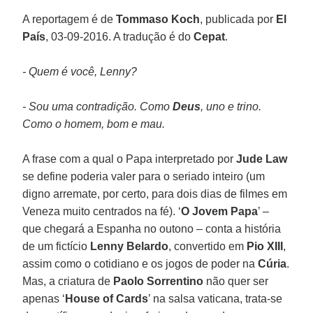
A reportagem é de
Tommaso Koch
, publicada por
El
País
, 03-09-2016. A tradução é do
Cepat
.
- Quem é você, Lenny?
- Sou uma contradição. Como
Deus
, uno e trino.
Como o homem, bom e mau.
A frase com a qual o Papa interpretado por
Jude Law
se define poderia valer para o seriado inteiro (um
digno arremate, por certo, para dois dias de filmes em
Veneza muito centrados na fé). ‘
O Jovem Papa
’ –
que chegará a Espanha no outono – conta a história
de um fictício
Lenny Belardo
, convertido em
Pio XIII
,
assim como o cotidiano e os jogos de poder na
Cúria
.
Mas, a criatura de
Paolo Sorrentino
não quer ser
apenas ‘
House of Cards
’ na salsa vaticana, trata-se