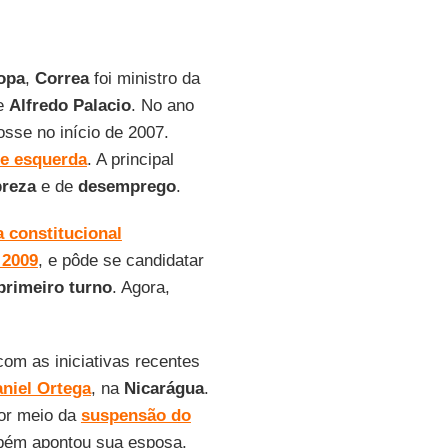
opa
,
Correa
foi ministro da
te
Alfredo Palacio
. No ano
osse no início de 2007.
de esquerda
. A principal
reza
e de
desemprego
.
 constitucional
 2009
, e pôde se candidatar
primeiro turno
. Agora,
com as iniciativas recentes
niel Ortega
, na
Nicarágua
.
or meio da
suspensão do
mbém apontou sua esposa,