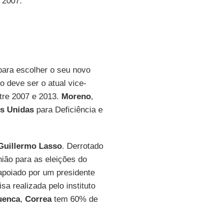
 2007.
para escolher o seu novo
o deve ser o atual vice-
ntre 2007 e 2013.
Moreno
,
s Unidas
para Deficiência e
Guillermo Lasso
. Derrotado
ião para as eleições do
apoiado por um presidente
 realizada pelo instituto
uenca
,
Correa
tem 60% de