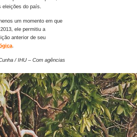
 eleições do país.
 menos um momento em que
2013, ele permitiu a
sição anterior de seu
ógica
.
 Cunha / IHU – Com agências