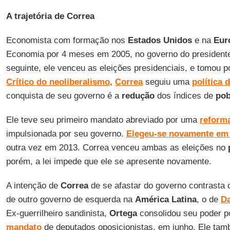
A trajetória de Correa
Economista com formação nos
Estados Unidos
e na
Eur
Economia por 4 meses em 2005, no governo do presiden
seguinte, ele venceu as eleições presidenciais, e tomou p
Crítico do neoliberalismo
,
Correa
seguiu uma
política 
conquista de seu governo é a
redução
dos índices de
pob
Ele teve seu primeiro mandato abreviado por uma
reforma
impulsionada por seu governo.
Elegeu-se novamente em
outra vez em 2013. Correa venceu ambas as eleições no
porém, a lei impede que ele se apresente novamente.
A intenção de
Correa
de se afastar do governo contrasta 
de outro governo de esquerda na
América Latina
, o de
Da
Ex-guerrilheiro sandinista,
Ortega
consolidou seu poder p
mandato
de deputados oposicionistas, em junho. Ele ta