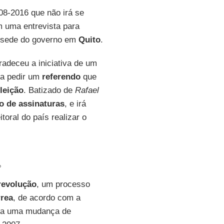
08-2016 que não irá se
m uma entrevista para
, sede do governo em
Quito
.
radeceu a iniciativa de um
ra pedir um
referendo
que
leição
. Batizado de
Rafael
o de assinaturas
, e irá
toral do país realizar o
o
 revolução
, um processo
rea
, de acordo com a
ara uma mudança de