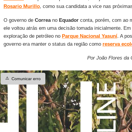
Rosario Murillo
, como sua candidata a vice nas próximas
O governo de
Correa
no
Equador
conta, porém, com ao
ele voltou atrás em uma decisão tomada inicialmente. Em 
exploração de petróleo no
Parque Nacional Yasuní
. A po
governo era manter o status da região como
reserva ecol
Por João Flores da
⚠️
Comunicar erro