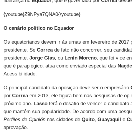
liderança no
Equador
, que é governado por
Correa
desde
{youtube}Z9NPya7QNA0{/youtube}
O cenário político no Equador
Os equatorianos devem ir às urnas em fevereiro de 2017 
presidente. Se
Correa
de fato não concorrer, seu candidat
presidente,
Jorge Glas
, ou
Lenín Moreno
, que foi vice e
que é paraplégico, atua como enviado especial das
Naçõe
Acessibilidade.
O principal candidato da oposição deve ser o empresário
por
Correa
em 2013, ele figura bem nas pesquisas de opin
próximo ano.
Lasso
terá o desafio de vencer o candidato 
que mantém sua popularidade. De acordo com uma pesquisa
Perfiles de Opinión
nas cidades de
Quito
,
Guayaquil
e
C
aprovação.