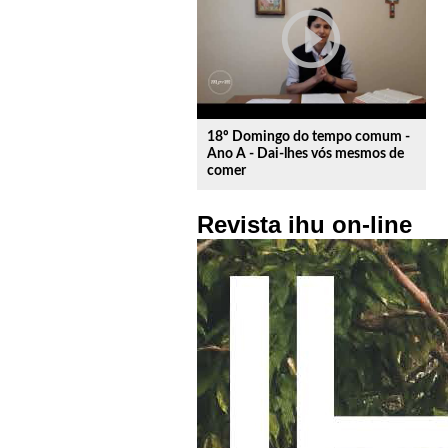
play_circle_outline
18º Domingo do tempo comum -
Ano A - Dai-lhes vós mesmos de
comer
Revista ihu on-line