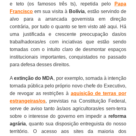
e teto (os famosos três ts), repetida pelo
Papa
Francisco
em sua visita à
Bolívia
, estão servindo de
alvo para a arrancada governista em direção
contrária, por tudo o quanto se tem visto até aqui. Há
uma justificada e crescente preocupação das/os
trabalhadoras/es com inciativas que estão sendo
tomadas com o intuito claro de desmontar espaços
institucionais importantes, conquistados no passado
para defesa desses direitos.
A
extinção do MDA
, por exemplo, somada à intenção
tornada pública pelo próprio novo chefe do Executivo,
de revogar as restrições à
aquisição de terras por
estrangeiras/os
, previstas na Constituição Federal,
serve de aviso tanto às/aos agricultoras/es sem-terra
sobre o interesse do governo em impedir a
reforma
agrária
, quanto sua disposição entreguista do nosso
território. O acesso aos sites da maioria dos