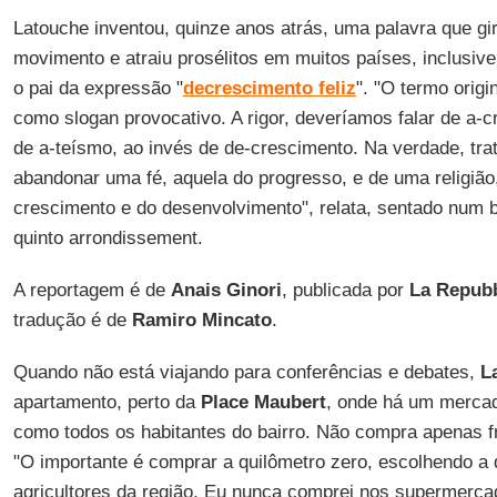
Latouche inventou, quinze anos atrás, uma palavra que g
movimento e atraiu prosélitos em muitos países, inclusive 
o pai da expressão "
decrescimento feliz
". "O termo orig
como slogan provocativo. A rigor, deveríamos falar de a-
de a-teísmo, ao invés de de-crescimento. Na verdade, tra
abandonar uma fé, aquela do progresso, e de uma religião
crescimento e do desenvolvimento", relata, sentado num b
quinto arrondissement.
A reportagem é de
Anais Ginori
, publicada por
La Repubb
tradução é de
Ramiro Mincato
.
Quando não está viajando para conferências e debates,
L
apartamento, perto da
Place Maubert
, onde há um merca
como todos os habitantes do bairro. Não compra apenas f
"O importante é comprar a quilômetro zero, escolhendo a 
agricultores da região. Eu nunca comprei nos supermer