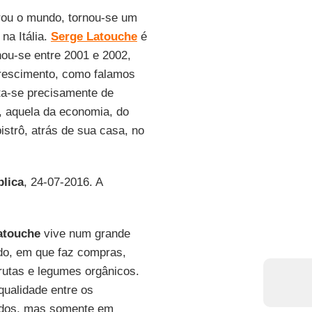
irou o mundo, tornou-se um
na Itália.
Serge Latouche
é
inou-se entre 2001 e 2002,
crescimento, como falamos
ta-se precisamente de
, aquela da economia, do
istrô, atrás de sua casa, no
lica
, 24-07-2016. A
atouche
vive num grande
do, em que faz compras,
rutas e legumes orgânicos.
qualidade entre os
cados, mas somente em