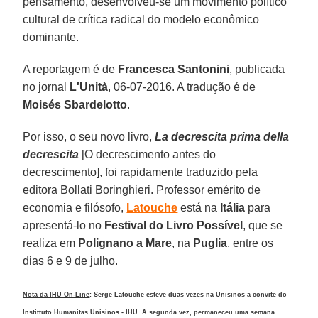
pensamento, desenvolveu-se um movimento político
cultural de crítica radical do modelo econômico
dominante.
A reportagem é de
Francesca Santonini
, publicada
no jornal
L'Unità
, 06-07-2016. A tradução é de
Moisés Sbardelotto
.
Por isso, o seu novo livro,
La decrescita prima della
decrescita
[O decrescimento antes do
decrescimento], foi rapidamente traduzido pela
editora Bollati Boringhieri. Professor emérito de
economia e filósofo,
Latouche
está na
Itália
para
apresentá-lo no
Festival do Livro Possível
, que se
realiza em
Polignano a Mare
, na
Puglia
, entre os
dias 6 e 9 de julho.
Nota da IHU On-Line
: Serge Latouche esteve duas vezes na Unisinos a convite do
Instittuto Humanitas Unisinos - IHU. A segunda vez, permaneceu uma semana