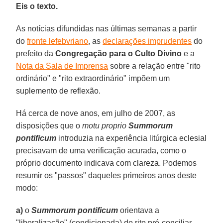
Eis o texto.
As notícias difundidas nas últimas semanas a partir
do
fronte lefebvriano
, as
declarações imprudentes
do
prefeito da
Congregação para o Culto Divino
e a
Nota da Sala de Imprensa
sobre a relação entre "rito
ordinário" e "rito extraordinário" impõem um
suplemento de reflexão.
Há cerca de nove anos, em julho de 2007, as
disposições que o
motu proprio
Summorum
pontificum
introduzia na experiência litúrgica eclesial
precisavam de uma verificação acurada, como o
próprio documento indicava com clareza. Podemos
resumir os "passos" daqueles primeiros anos deste
modo:
a)
o
Summorum pontificum
orientava a
"liberalização" (condicionada) do rito pré-conciliar