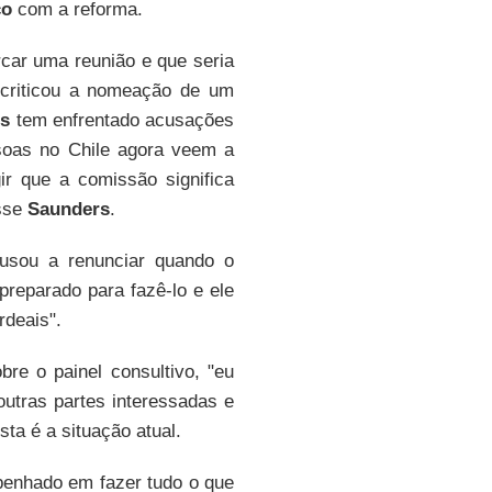
co
com a reforma.
rcar uma reunião e que seria
criticou a nomeação de um
os
tem enfrentado acusações
soas no Chile agora veem a
r que a comissão significa
isse
Saunders
.
usou a renunciar quando o
preparado para fazê-lo e ele
rdeais".
re o painel consultivo, "eu
outras partes interessadas e
a é a situação atual.
penhado em fazer tudo o que