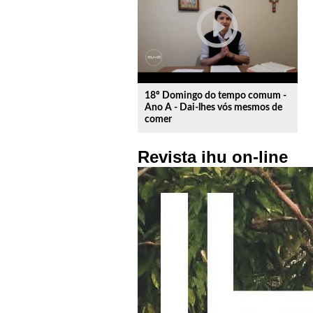
play_circle_outline
18º Domingo do tempo comum -
Ano A - Dai-lhes vós mesmos de
comer
Revista ihu on-line