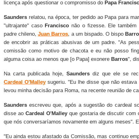
licença após questionar o compromisso do
Papa Francis
Saunders
relatou, na época, ter pedido ao Papa para ma
"ultrajante" caso
Francisco
não o fizesse. Ele também 
padre chileno,
Juan Barros
, a um bispado. O bispo
Barr
de encobrir as práticas abusivas de um padre. "As pes
comissão como motivo de chacota e eu não posso fingi
alguma coisa ao menos que [o Papa] exonere
Barros
", d
Na carta publicada hoje,
Saunders
diz que ele se rec
Cardeal O'Malley
sugeriu. "Eu lhe disse que não estava 
levou minha decisão para Roma, na recente reunião de ca
Saunders
escreveu que, após a sugestão do cardeal sob
disse ao
Cardeal
O'Malley
que gostaria de discutir com 
que nós conversaríamos novamente em alguns meses". Est
"Eu ainda estou afastado da Comissão, mas continuo em