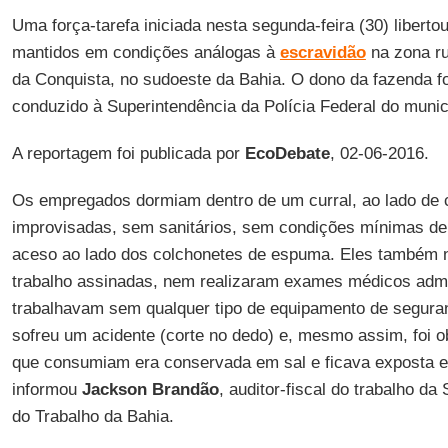
Uma força-tarefa iniciada nesta segunda-feira (30) liber
mantidos em condições análogas à
escravidão
na zona ru
da Conquista, no sudoeste da Bahia. O dono da fazenda fo
conduzido à Superintendência da Polícia Federal do munic
A reportagem foi publicada por
EcoDebate
, 02-06-2016.
Os empregados dormiam dentro de um curral, ao lado de
improvisadas, sem sanitários, sem condições mínimas de 
aceso ao lado dos colchonetes de espuma. Eles também n
trabalho assinadas, nem realizaram exames médicos admi
trabalhavam sem qualquer tipo de equipamento de segura
sofreu um acidente (corte no dedo) e, mesmo assim, foi ob
que consumiam era conservada em sal e ficava exposta em
informou
Jackson Brandão
, auditor-fiscal do trabalho d
do Trabalho da Bahia.