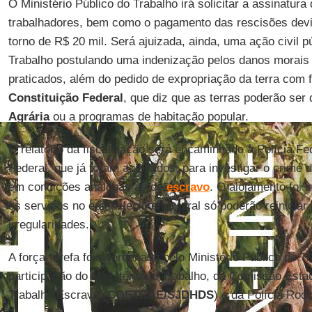
O Ministério Público do Trabalho irá solicitar a assinatura
trabalhadores, bem como o pagamento das rescisões devi
torno de R$ 20 mil. Será ajuizada, ainda, uma ação civil p
Trabalho postulando uma indenização pelos danos morais i
praticados, além do pedido de expropriação da terra com 
Constituição Federal
, que diz que as terras poderão ser
Agrária
ou a programas de habitação popular.
O relatório da fiscalização será encaminhado à Polícia Fed
Federal, que já foram acionados, para investigar o crime 
em condições análogas às de
escravo
. O alojamento foi i
os serviços no estabelecimento rural só poderão reiniciar
irregularidades.
A força-tarefa foi coordenada pelo Ministério Público do T
participação do Ministério do Trabalho, da Comissão Esta
Trabalho Escravo (
COETRAE/SJDHDS
) e da Polícia Rodo