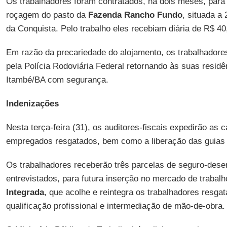
Os trabalhadores foram contratados, há dois meses, para r
roçagem do pasto da
Fazenda Rancho Fundo
, situada a
da Conquista. Pelo trabalho eles recebiam diária de R$ 40,
Em razão da precariedade do alojamento, os trabalhadores
pela Polícia Rodoviária Federal retornando às suas residê
Itambé/BA com segurança.
Indenizações
Nesta terça-feira (31), os auditores-fiscais expedirão as c
empregados resgatados, bem como a liberação das guias
Os trabalhadores receberão três parcelas de seguro-dese
entrevistados, para futura inserção no mercado de trabal
Integrada
, que acolhe e reintegra os trabalhadores resga
qualificação profissional e intermediação de mão-de-obra.