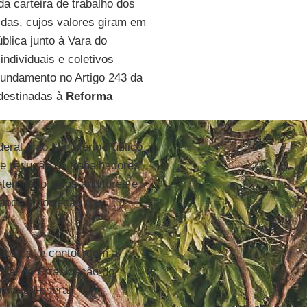
 da carteira de trabalho dos
das, cujos valores giram em
ública junto à Vara do
ndividuais e coletivos
fundamento no Artigo 243 da
 destinadas à
Reforma
eral e ao Ministério Público
de redução de trabalhadores
nterditado pelos auditores e
 após a correção das
rabalho, e contou com a
dual de Erradicação do
viária Federal.