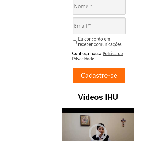
Eu concordo em
receber comunicações.
Conheça nossa
Política de
Privacidade
.
Vídeos IHU
play_circle_outline