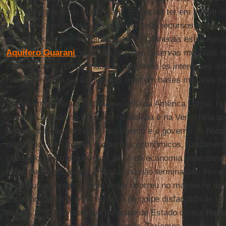
e no Paraguai ficou muito clara. É preciso ter em mente 
também a Europa estão esgotando seus recursos e necess
de nossos países, incluindo recursos minerais estratégic
Aquífero Guarani
, uma das grandes reservas mundiais 
mais escasso. Então, não são pequenos os interesses do
Não é por outra razão que eles mantém bases militares na
Se olharmos para a história recente da América Latina, ho
golpe de Estado no Equador, na Bolívia e na Venezuela que
onde a posição ganhou o Parlamento e o governo de
Nico
debilitado, com graves problemas econômicos, fundamen
queda do preço do petróleo, base da economia venezuelana
golpe de Estado na América Latina não terminaram. Houve
com muitas mortes, como a que ocorreu no massacre de P
Equador, tivemos uma tentativa de golpe disfarçada de um
polícia. Era uma tentativa de golpe de Estado contra
Rafa