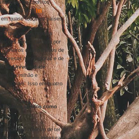
situações de conflitos
litos. Já há uma
lei
em quase todos os países.
 e o que vemos hoje na
leições livres. Ganhou por
s primeiros quatro meses de
empresas mineradoras e de
al da Universidade
 tem um milhão e
dos a mais. Isso em quatro
os Estados Unidos como
mão de seu objetivo de ter a
cana nos golpes em Honduras