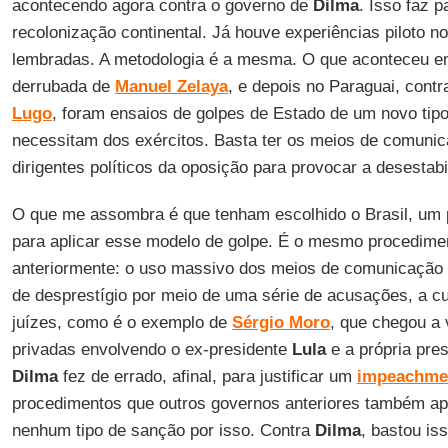
acontecendo agora contra o governo de
Dilma
. Isso faz p
recolonização continental. Já houve experiências piloto n
lembradas. A metodologia é a mesma. O que aconteceu 
derrubada de
Manuel Zelaya
, e depois no Paraguai, cont
Lugo
, foram ensaios de golpes de Estado de um novo tip
necessitam dos exércitos. Basta ter os meios de comunic
dirigentes políticos da oposição para provocar a desestab
O que me assombra é que tenham escolhido o Brasil, um pa
para aplicar esse modelo de golpe. É o mesmo procedimen
anteriormente: o uso massivo dos meios de comunicação 
de desprestígio por meio de uma série de acusações, a c
juízes, como é o exemplo de
Sérgio Moro
, que chegou a 
privadas envolvendo o ex-presidente
Lula
e a própria pre
Dilma
fez de errado, afinal, para justificar um
impeachme
procedimentos que outros governos anteriores também ap
nenhum tipo de sanção por isso. Contra
Dilma
, bastou is