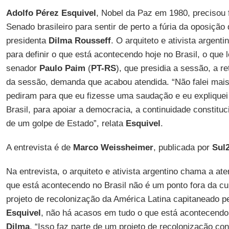
Adolfo Pérez Esquivel
, Nobel da Paz em 1980, precisou 
Senado brasileiro para sentir de perto a fúria da oposição
presidenta
Dilma Rousseff
. O arquiteto e ativista argentin
para definir o que está acontecendo hoje no Brasil, o que 
senador
Paulo Paim
(
PT-RS
), que presidia a sessão, a r
da sessão, demanda que acabou atendida. “Não falei mai
pediram para que eu fizesse uma saudação e eu expliquei
Brasil, para apoiar a democracia, a continuidade constitu
de um golpe de Estado”, relata
Esquivel
.
A entrevista é de
Marco Weissheimer
, publicada por
Sul
Na entrevista, o arquiteto e ativista argentino chama a at
que está acontecendo no Brasil não é um ponto fora da c
projeto de recolonização da América Latina capitaneado p
Esquivel
, não há acasos em tudo o que está acontecendo
Dilma
. “Isso faz parte de um projeto de recolonização con