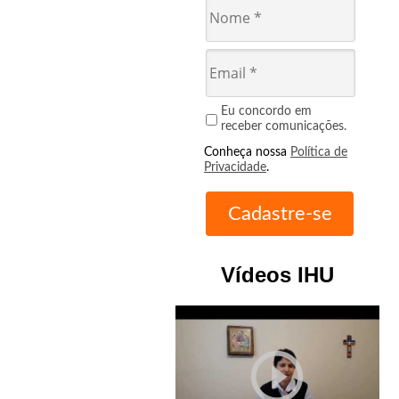
Eu concordo em
receber comunicações.
Conheça nossa
Política de
Privacidade
.
Vídeos IHU
play_circle_outline