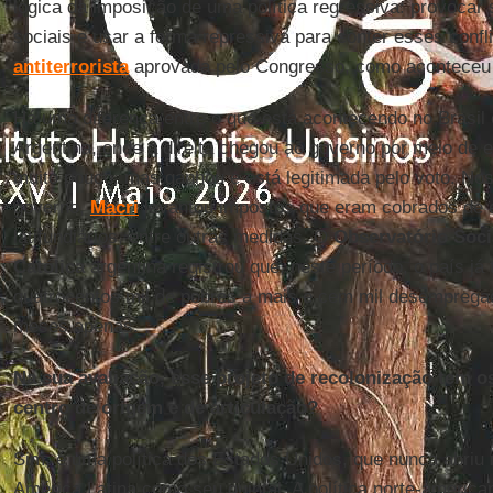
lógica da imposição de uma política regressiva: provocar 
sociais e usar a forma repressiva para conter esses conf
antiterrorista
aprovada pelo Congresso, como aconteceu 
Há uma diferença entre o que está acontecendo no Brasil
Argentina, onde a direita chegou ao governo por meio de e
muito pouco, mas ganhou e está legitimada pelo voto. No
governo,
Macri
levantou impostos que eram cobrados de 
latifundiários, entre outras medidas. O
Observatório Soci
Católica
argentina registrou que, neste período, o país já
quatrocentos mil de pobres a mais e cem mil desemprega
meses apenas.
Na sua avaliação, esse projeto de recolonização tem 
centro de origem e de articulação?
Sim, é uma política dos Estados Unidos, que nunca abriu 
América Latina como seu quintal. A política norte-ameri