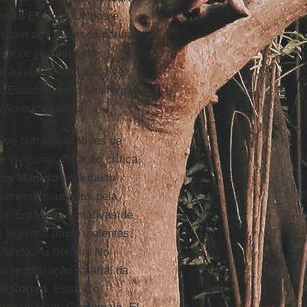
que os Estados Unidos e
itam dos recursos naturais
os e os recursos do
de água, um bem cada vez
s Estados Unidos na região.
 América Latina.
uve outras tentativas de
 vive uma situação crítica,
las Maduro
está muito
talmente causados pela
. Então, as tentativas de
 algumas muito violentas,
ando, na Bolívia. No
a mobilização salarial da
el Correa
. Esse é o