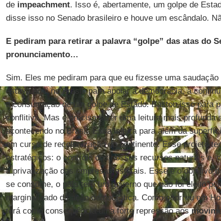
de
impeachment
. Isso é, abertamente, um golpe de Esta
disse isso no Senado brasileiro e houve um escândalo. N
E pediram para retirar a palavra “golpe” das atas do S
pronunciamento…
Sim. Eles me pediram para que eu fizesse uma saudação e
estava aqui no Brasil, para apoiar a democracia, a continu
a consumação de um golpe de Estado. Bastou isso para p
conflitiva. Mas é preciso fazer uma leitura mais profunda 
acontecendo no Brasil. Essa leitura para além da superfíc
em curso de recolonização do continente. Esse projeto te
estratégicos: o controle dos nossos recursos naturais e,
a privatização das empresas estatais. Esse é o objetivo 
se consume, o país terá um governo que não foi eleito pel
marginalizado da ação democrática. Como ocorreu em Hon
terá como consequência uma forte repressão aos
movime