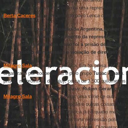
panorama que temos hoje na região. Teríamos que falar ai
Salvador e Honduras onde ocorreu uma repressão brutal
Berta Caceres
, uma dirigente do povo Lenca com a qual
Voltando um pouco à situação da Argentina, nos prim
Macri houve também um aumento da repressão aos mo
dos principais símbolos disso foi a prisão de Milagro S
desse quadro de repressão e violação de direitos?
Milagro Sala
é uma presa política. Ela foi presa por cont
organizado por cooperativas e pelo grupo
Tupac Amaru
. 
prisão, na província de Jujuy, cerca de 1.500 quilômetro
também com o governador de Jujuy,
Ruben Gerardo Mor
Milagro Sala
começaram a surgir uma série de outras acu
envolvendo denúncias de corrupção e outras coisas. Mas 
ser julgada. Ela é uma presa política já há quatro meses
governador. Houve também uma forte repressão policial 
lugares contra protestos de trabalhadores. O governo
Mac