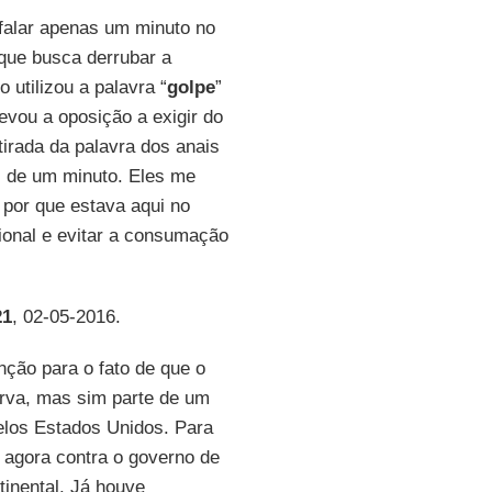
falar apenas um minuto no
 que busca derrubar a
o utilizou a palavra “
golpe
”
levou a oposição a exigir do
etirada da palavra dos anais
s de um minuto. Eles me
 por que estava aqui no
cional e evitar a consumação
21
, 02-05-2016.
enção para o fato de que o
urva, mas sim parte de um
elos Estados Unidos. Para
 agora contra o governo de
tinental. Já houve