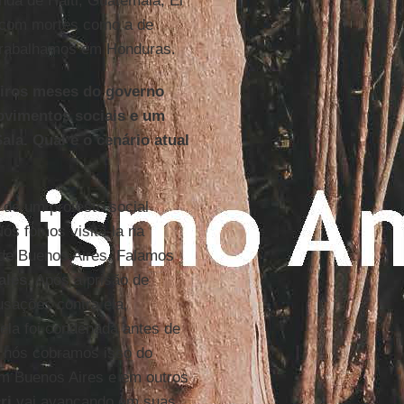
nda de Haiti, Guatemala, El
, com mortes como a de
 trabalhamos em Honduras.
eiros meses do governo
vimentos sociais e um
ala. Qual é o cenário atual
a de um protesto social
Nós fomos visitá-la na
s de Buenos Aires. Falamos
ales
. Após a prisão de
sações contra ela,
ela foi condenada antes de
 e nós cobramos isso do
em Buenos Aires e em outros
ri
vai avançando em suas