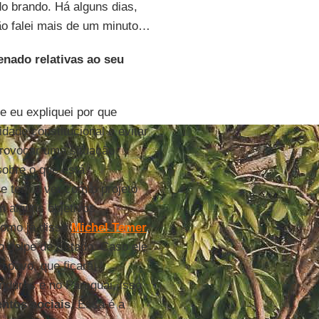
do brando. Há alguns dias,
ão falei mais de um minuto…
enado relativas ao seu
 eu expliquei por que
idade constitucional e evitar
rovocar uma situação
sobre o que está
ie tem a ver com o projeto
m alguns objetivos
 como já disse
Michel Temer
,
do golpe de Estado. Caso ele
o povo, que ficará
duras e no Paraguai, isso
ntos sociais
. Essa é a