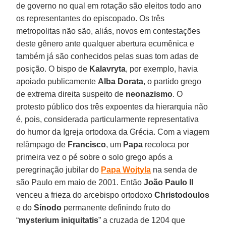
de governo no qual em rotação são eleitos todo ano
os representantes do episcopado. Os três
metropolitas não são, aliás, novos em contestações
deste gênero ante qualquer abertura ecumênica e
também já são conhecidos pelas suas tom adas de
posição. O bispo de
Kalavryta
, por exemplo, havia
apoiado publicamente
Alba Dorata
, o partido grego
de extrema direita suspeito de
neonazismo
. O
protesto público dos três expoentes da hierarquia não
é, pois, considerada particularmente representativa
do humor da Igreja ortodoxa da Grécia. Com a viagem
relâmpago de
Francisco
, um
Papa
recoloca por
primeira vez o pé sobre o solo grego após a
peregrinação jubilar do
Papa Wojtyla
na senda de
são Paulo em maio de 2001. Então
João Paulo II
venceu a frieza do arcebispo ortodoxo
Christodoulos
e do
Sínodo
permanente definindo fruto do
“
mysterium iniquitatis
” a cruzada de 1204 que