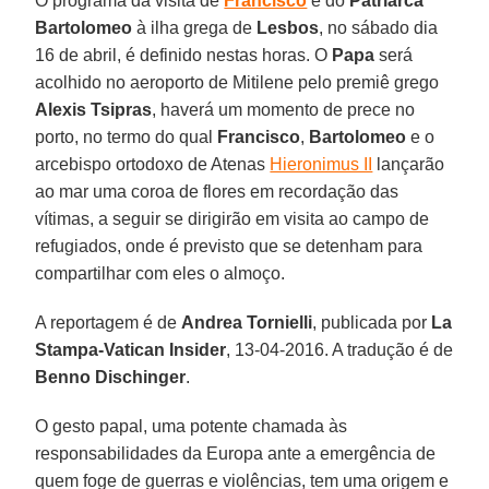
O programa da visita de
Francisco
e do
Patriarca
Bartolomeo
à ilha grega de
Lesbos
, no sábado dia
16 de abril, é definido nestas horas. O
Papa
será
acolhido no aeroporto de Mitilene pelo premiê grego
Alexis Tsipras
, haverá um momento de prece no
porto, no termo do qual
Francisco
,
Bartolomeo
e o
arcebispo ortodoxo de Atenas
Hieronimus II
lançarão
ao mar uma coroa de flores em recordação das
vítimas, a seguir se dirigirão em visita ao campo de
refugiados, onde é previsto que se detenham para
compartilhar com eles o almoço.
A reportagem é de
Andrea Tornielli
, publicada por
La
Stampa-Vatican Insider
, 13-04-2016. A tradução é de
Benno Dischinger
.
O gesto papal, uma potente chamada às
responsabilidades da Europa ante a emergência de
quem foge de guerras e violências, tem uma origem e