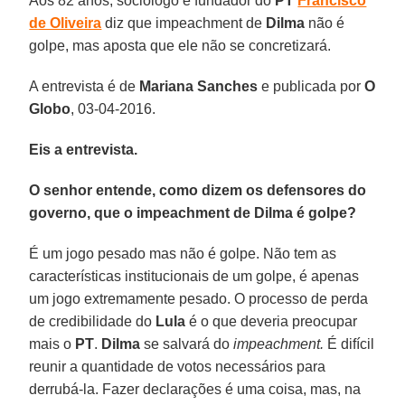
Aos 82 anos, sociólogo e fundador do
PT
Francisco
de Oliveira
diz que impeachment de
Dilma
não é
golpe, mas aposta que ele não se concretizará.
A entrevista é de
Mariana Sanches
e publicada por
O
Globo
, 03-04-2016.
Eis a entrevista.
O senhor entende, como dizem os defensores do
governo, que o impeachment de Dilma é golpe?
É um jogo pesado mas não é golpe. Não tem as
características institucionais de um golpe, é apenas
um jogo extremamente pesado. O processo de perda
de credibilidade do
Lula
é o que deveria preocupar
mais o
PT
.
Dilma
se salvará do
impeachment.
É difícil
reunir a quantidade de votos necessários para
derrubá-la. Fazer declarações é uma coisa, mas, na