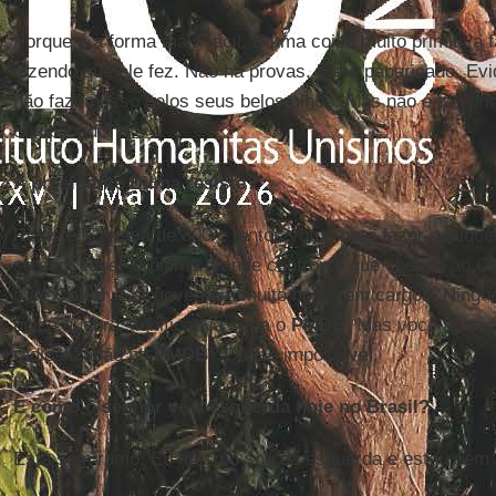
Porque é a forma mais fácil. É uma coisa muito primitiva 
dizendo que ele fez. Não há provas. Ele é paparicado. E
não fazem isso pelos seus belos olhos. Mas não é tão pr
complicado.
A presidente Dilma resiste?
Resiste. Precisa de 300 e tantos votos para fazer qualque
se consegue. O último grande confronto que chegou ao C
o de
Collor
. Ser governo é muito bom, tem cargos. Ningué
única quebra significativa seria o
PMDB
. Mas você acha 
radicalização no
PMDB
? Quase impossível.
E como o senhor vê a esquerda hoje no Brasil?
Está sem rumo. Eu mesmo sou da esquerda e estou sem