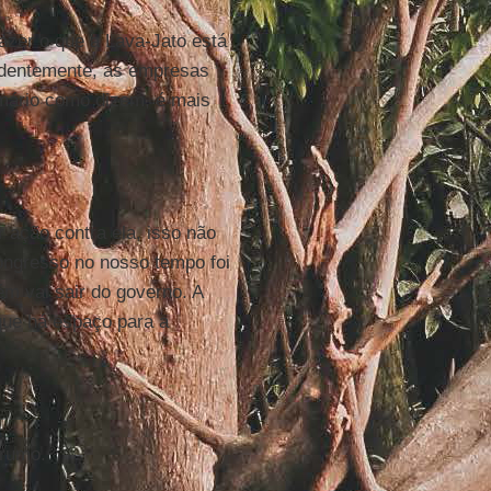
fazer o que a Lava-Jato está
videntemente, as empresas
imário como dizem, é mais
r ação contra ela, isso não
ongresso no nosso tempo foi
m vai sair do governo. A
que há espaço para a
 rumo.