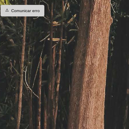
⚠️
Comunicar erro