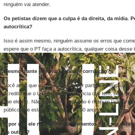
ninguém vai atender.
Os petistas dizem que a culpa é da direita, da mídia. Po
autocrítica?
Isso é assim mesmo, ninguém assume os erros que comete
espere que o PT faça a autocrítica, qualquer coisa desse 
a sua posição.
Mesmo diante das evidências de corrupção?
Você acha que existe isso? A maior parte é invenção da co
acredito que o Lula, com a experiência que tem, seja tão 
que ele faz. Não é verdade. Lula não é nenhum ladrão, pa
público. Ele está aí na política há 50 anos.
E por que ele não apresenta elementos para sua defesa
os outros?