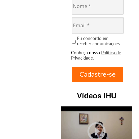
Eu concordo em
receber comunicações.
Conheça nossa
Política de
Privacidade
.
Vídeos IHU
play_circle_outline