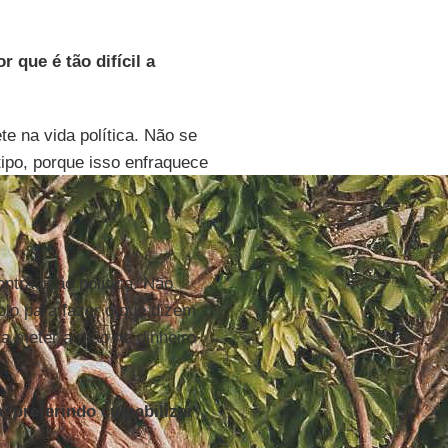
r que é tão difícil a
 na vida política. Não se
tipo, porque isso enfraquece
ntradição política. Não
tolo para fazer o que dizem
ra meter a mão no dinheiro
, preferindo culpabilizar