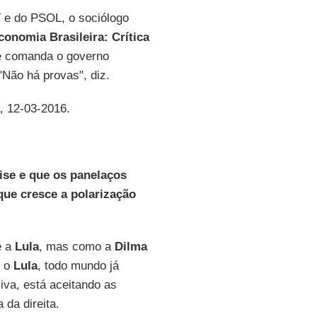
 e do PSOL, o sociólogo
onomia Brasileira: Crítica
ue comanda o governo
"Não há provas", diz.
, 12-03-2016.
rise e que os panelaços
ue cresce a polarização
é a
Lula
, mas como a
Dilma
é o
Lula
, todo mundo já
iva, está aceitando as
 da direita.