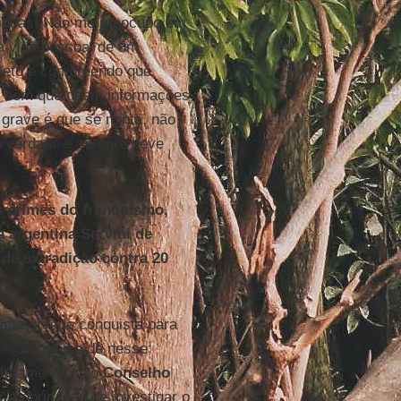
vindas. Não me preocupo em
 a vida pessoal de um
bmeto e compreendo que
e bem que deem informações
grave é que se minta, não
 a verdade e sempre deve
 crimes do franquismo,
 argentina Servini de
de extradição contra 20
 uma grande conquista para
 passo que se dê nesse
 duramente pelo
Conselho
 a obrigação de investigar o