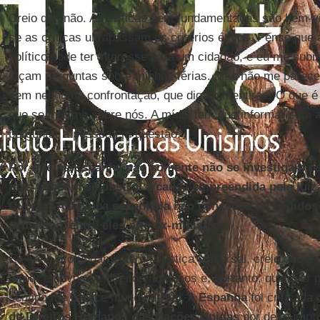
Creio que não. As críticas bem fundamentadas são bem-
se as críticas ultrapassam os critérios éticos. Penso que
político pode ter interesse para um cidadão, e eu me su
façam perguntas sobre minhas férias. Mas não me parec
sem nenhuma confrontação, que digam mentiras. O que é 
que se informe sobre nós. A mídia tem que informar com
perguntar à pessoa em questão.
Por que na Espanha não somente não se investigam os
mas também se obstrui a causa empreendida pela juíza
Cubria? A Justiça espanhola não concedeu os pedidos 
acusados, entre eles oito ex-ministros.
Eu creio profundamente na Justiça universal, creio que é
tornar efetivos os direitos humanos e, portanto, qualquer
sentido me parece muito correto. A
Espanha
foi criticada
de Direitos Humanos das Nações Unidas
por descumprir