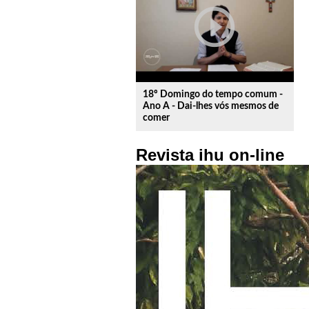
play_circle_outline
18º Domingo do tempo comum -
Ano A - Dai-lhes vós mesmos de
comer
Revista ihu on-line