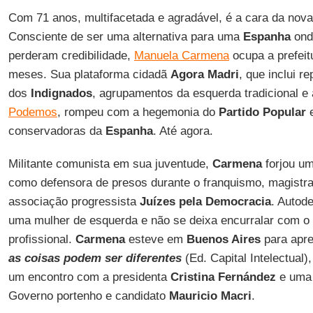
Com 71 anos, multifacetada e agradável, é a cara da nova
Consciente de ser uma alternativa para uma
Espanha
onde
perderam credibilidade,
Manuela Carmena
ocupa a prefeitu
meses. Sua plataforma cidadã
Agora Madri
, que inclui 
dos
Indignados
, agrupamentos da esquerda tradicional e 
Podemos
, rompeu com a hegemonia do
Partido Popular
e
conservadoras da
Espanha
. Até agora.
Militante comunista em sua juventude,
Carmena
forjou um
como defensora de presos durante o franquismo, magistr
associação progressista
Juízes pela Democracia
. Autod
uma mulher de esquerda e não se deixa encurralar com o 
profissional.
Carmena
esteve em
Buenos Aires
para apre
as coisas podem ser diferentes
(Ed. Capital Intelectual
um encontro com a presidenta
Cristina Fernández
e uma 
Governo portenho e candidato
Mauricio Macri
.