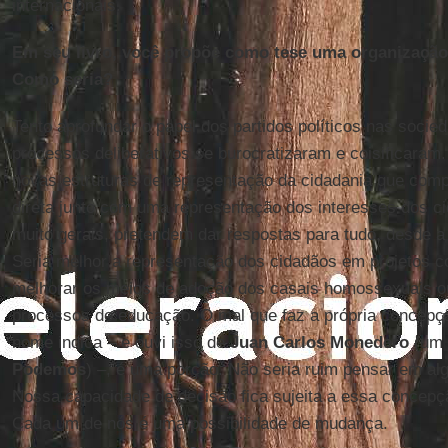
internacionais.
Em seu livro, você propõe como tese uma organização 
Como seria?
Tento aprofundar o papel dos partidos políticos nas soci
processos deliberativos se burocratizaram e coisificaram
novas estruturas de representação da cidadania que com
direta junto com uma representação dos interesses dos c
muito gerais, pretendem dar respostas para tudo, desde a 
Seria melhor a representação dos cidadãos em projetos c
melhorar os meios de adoção dos casais homossexuais o
processos de educação. O mal que faz a própria concepçã
nome indica – e ouvi isso de
Juan Carlos Monedero
(um 
Podemos
) –, é uma porção. Não seria ruim pensar em alg
Nossa capacidade de decisão fica sujeita a essa concepç
Cada um de nós é uma possibilidade de mudança.