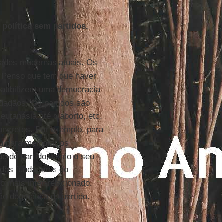
política sem partidos.
edades modernas atuais. Os
. Penso que tem que haver
patibilizem uma democracia
idadãos. Os partidos são
eutanásia até o aborto, etc.
oncretos. Por exemplo, para
u para melhorar os
o de partido, como o seu
dos fundadores do
o mais inter-relacionado.
ão dogmática do partido.