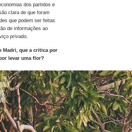
economias dos partidos e
são clara de que foram
ades que podem ser feitas
ção de informações ao
viço privado.
Madri, que a critica por
 por levar uma flor?
raia e argumentava-se se era
ava protegida e que me
l, quando uma pessoa
á indiferença e depois
do confronto em um contexto