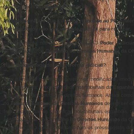
franquismo. A
Espanha
deve retificar.
Muitos assinalam que a Justiça responde ao PP, e, alé
Mariano Rajoy não tem vontade política para retificar.
Evidentemente, não há vontade política. O
Poder Judiciá
as disposições do
Conselho de Direitos Humanos da O
Há a necessidade de uma reforma judicial?
Sim, há muitas coisas que devem ser modificadas, imedi
como implantar a executividade nos tribunais da
Espanha
organismos de controle de direitos humanos. Assim como 
do
Tribunal Europeu de Direitos Humanos
devem ser ob
foram cumpridas as sentenças nos tribunais espanhóis, 
as declarações do
Conselho de Direitos Humanos
da
O
a que vincule a Justiça nacional com os pressupostos do