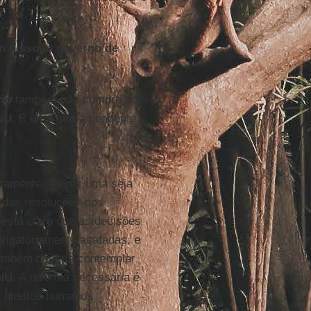
m disso, o governo de
rio
também não cumpre com
NU
. É uma tarefa pendente.
atamente. Talvez uma seja
das resoluções dos
está claro que as decisões
rigatoriamente acatadas, e
também deveria contemplar
NU
. A reforma necessária é
s direitos humanos