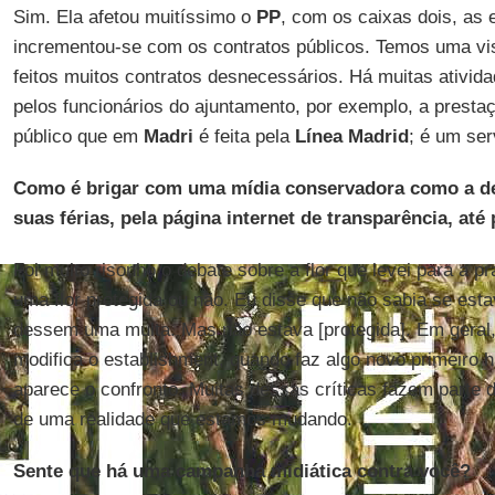
Sim. Ela afetou muitíssimo o
PP
, com os caixas dois, as 
incrementou-se com os contratos públicos. Temos uma vi
feitos muitos contratos desnecessários. Há muitas ativid
pelos funcionários do ajuntamento, por exemplo, a presta
público que em
Madri
é feita pela
Línea Madrid
; é um ser
Como é brigar com uma mídia conservadora como a de 
suas férias, pela página internet de transparência, até
Foi muito risonho o debate sobre a flor que levei para a p
uma flor protegida ou não. Eu disse que não sabia se est
dessem uma multa. Mas não estava [protegida]. Em gera
modifica o establishment, quando faz algo novo primeiro h
aparece o confronto. Muitas dessas críticas fazem parte 
de uma realidade que estamos mudando.
Sente que há uma campanha midiática contra você?