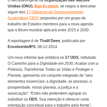
O secretário-geral da
Organização das Nações
Unidas (ONU)
,
Ban Ki-moon
, se negou a descartar
algum dos
17 Objetivos de Desenvolvimento
Sustentável (ODS)
propostos por um grupo de
trabalho de Estados membros para a nova agenda
que o fórum mundial aplicará entre 2015 e 2030.
A reportagem é de
Thalif Deen
, publicada por
Envolverde/IPS
, 08-12-2014.
Um novo informe que sintetiza os
17
ODS
, intitulado
O Caminho para a Dignidade em 2030: Acabar com a
Pobreza, Transformar Todas as Vidas e Proteger o
Planeta
, apresenta um conjunto integrado de “seis
elementos essenciais: a dignidade, as pessoas, a
prosperidade, nosso planeta, a justiça e a
associação”. “Estes não pretendem agrupar ou
substituir os
ODS
. Sua intenção é oferecer certa
orientação conceitual para o trabalho pela frente”,