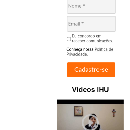
Eu concordo em
receber comunicações.
Conheça nossa
Política de
Privacidade
.
Vídeos IHU
play_circle_outline