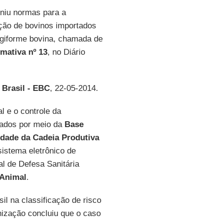
iniu normas para a
ação de bovinos importados
ngiforme bovina, chamada de
mativa nº 13
, no Diário
 Brasil - EBC
, 22-05-2014.
l e o controle da
zados por meio da
Base
idade da
Cadeia Produtiva
sistema eletrônico de
al de Defesa Sanitária
 Animal
.
l na classificação de risco
nização concluiu que o caso