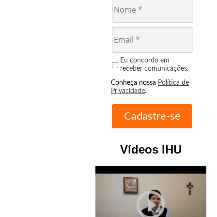
Eu concordo em
receber comunicações.
Conheça nossa
Política de
Privacidade
.
Vídeos IHU
play_circle_outline