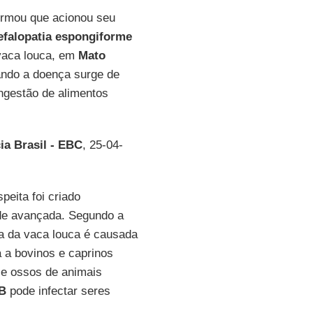
formou que acionou seu
efalopatia espongiforme
vaca louca, em
Mato
uando a doença surge de
ngestão de alimentos
ia Brasil - EBC
, 25-04-
peita foi criado
ade avançada. Segundo a
a da vaca louca é causada
 a bovinos e caprinos
 e ossos de animais
B
pode infectar seres