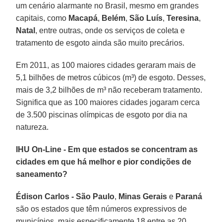
um cenário alarmante no Brasil, mesmo em grandes
capitais, como
Macapá
,
Belém
,
São Luís
,
Teresina
,
Natal
, entre outras, onde os serviços de coleta e
tratamento de esgoto ainda são muito precários.
Em 2011, as 100 maiores cidades geraram mais de
5,1 bilhões de metros cúbicos (m³) de esgoto. Desses,
mais de 3,2 bilhões de m³ não receberam tratamento.
Significa que as 100 maiores cidades jogaram cerca
de 3.500 piscinas olímpicas de esgoto por dia na
natureza.
IHU On-Line - Em que estados se concentram as
cidades em que há melhor e pior condições de
saneamento?
Édison Carlos -
São Paulo
,
Minas Gerais
e
Paraná
são os estados que têm números expressivos de
municípios, mais especificamente 18 entre as 20