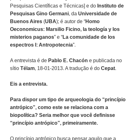
Pesquisas Científicas e Técnicas] e do
Instituto de
Pesquisas Gino Germani
, da
Universidade de
Buenos Aires
(
UBA
); é autor de “
Homo
Oeconomicus: Marsilio Ficino, la teología y los
misterios paganos
” e “
La comunidade de los
espectros I: Antropotecnia
”.
A entrevista é de
Pablo E. Chacón
e publicada no
sítio
Télam
, 18-01-2013. A tradução é do
Cepat
.
Eis a entrevista.
Para dispor um tipo de arqueologia do “princípio
antrópico”, como este se relaciona com a
biopolítica? Seria melhor que você definisse
“princípio antrópico”, primeiramente.
O princípio antrópico busca pensar aquilo que a