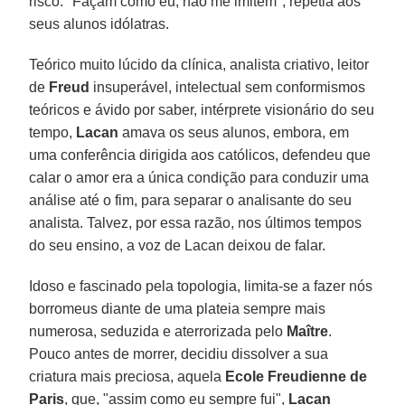
risco: "Façam como eu, não me imitem", repetia aos
seus alunos idólatras.
Teórico muito lúcido da clínica, analista criativo, leitor
de
Freud
insuperável, intelectual sem conformismos
teóricos e ávido por saber, intérprete visionário do seu
tempo,
Lacan
amava os seus alunos, embora, em
uma conferência dirigida aos católicos, defendeu que
calar o amor era a única condição para conduzir uma
análise até o fim, para separar o analisante do seu
analista. Talvez, por essa razão, nos últimos tempos
do seu ensino, a voz de Lacan deixou de falar.
Idoso e fascinado pela topologia, limita-se a fazer nós
borromeus diante de uma plateia sempre mais
numerosa, seduzida e aterrorizada pelo
Maître
.
Pouco antes de morrer, decidiu dissolver a sua
criatura mais preciosa, aquela
Ecole Freudienne de
Paris
, que, "assim como eu sempre fui",
Lacan