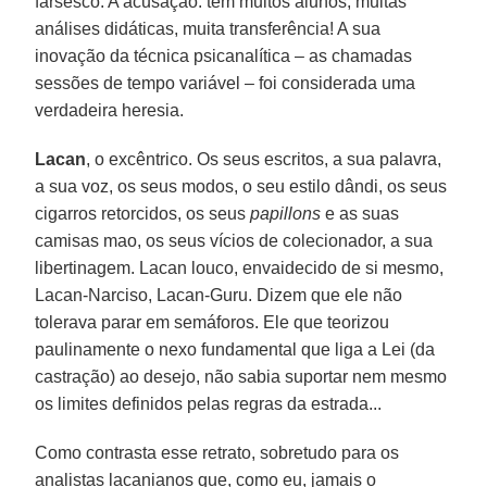
farsesco. A acusação: tem muitos alunos, muitas
análises didáticas, muita transferência! A sua
inovação da técnica psicanalítica – as chamadas
sessões de tempo variável – foi considerada uma
verdadeira heresia.
Lacan
, o excêntrico. Os seus escritos, a sua palavra,
a sua voz, os seus modos, o seu estilo dândi, os seus
cigarros retorcidos, os seus
papillons
e as suas
camisas mao, os seus vícios de colecionador, a sua
libertinagem. Lacan louco, envaidecido de si mesmo,
Lacan-Narciso, Lacan-Guru. Dizem que ele não
tolerava parar em semáforos. Ele que teorizou
paulinamente o nexo fundamental que liga a Lei (da
castração) ao desejo, não sabia suportar nem mesmo
os limites definidos pelas regras da estrada...
Como contrasta esse retrato, sobretudo para os
analistas lacanianos que, como eu, jamais o