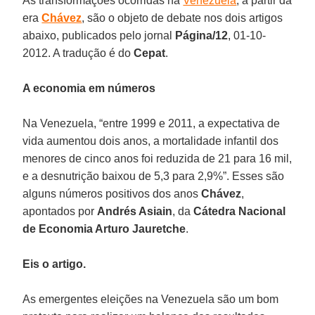
As transformações ocorridas na
Venezuela
, a partir da
era
Chávez
, são o objeto de debate nos dois artigos
abaixo, publicados pelo jornal
Página/12
, 01-10-
2012. A tradução é do
Cepat
.
A economia em números
Na Venezuela, “entre 1999 e 2011, a expectativa de
vida aumentou dois anos, a mortalidade infantil dos
menores de cinco anos foi reduzida de 21 para 16 mil,
e a desnutrição baixou de 5,3 para 2,9%”. Esses são
alguns números positivos dos anos
Chávez
,
apontados por
Andrés Asiain
, da
Cátedra Nacional
de Economia Arturo Jauretche
.
Eis o artigo.
As emergentes eleições na Venezuela são um bom