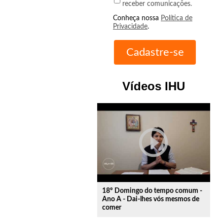
receber comunicações.
Conheça nossa
Política de
Privacidade
.
Vídeos IHU
play_circle_outline
18º Domingo do tempo comum -
Ano A - Dai-lhes vós mesmos de
comer