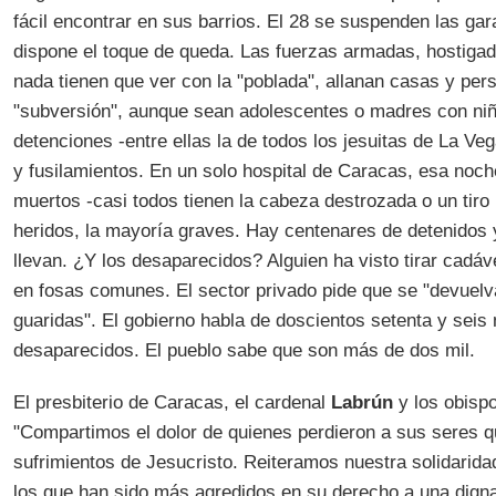
fácil encontrar en sus barrios. El 28 se suspenden las gar
dispone el toque de queda. Las fuerzas armadas, hostigad
nada tienen que ver con la "poblada", allanan casas y pe
"subversión", aunque sean adolescentes o madres con ni
detenciones -entre ellas la de todos los jesuitas de La Veg
y fusilamientos. En un solo hospital de Caracas, esa noch
muertos -casi todos tienen la cabeza destrozada o un tiro 
heridos, la mayoría graves. Hay centenares de detenidos 
llevan. ¿Y los desaparecidos? Alguien ha visto tirar cadáv
en fosas comunes. El sector privado pide que se "devuel
guaridas". El gobierno habla de doscientos setenta y seis
desaparecidos. El pueblo sabe que son más de dos mil.
El presbiterio de Caracas, el cardenal
Labrún
y los obispo
"Compartimos el dolor de quienes perdieron a sus seres q
sufrimientos de Jesucristo. Reiteramos nuestra solidarida
los que han sido más agredidos en su derecho a una dign