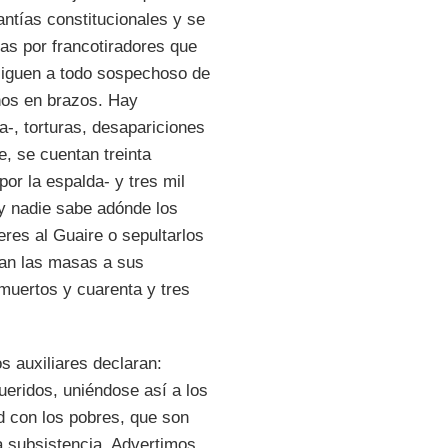
antías constitucionales y se
as por francotiradores que
rsiguen a todo sospechoso de
ños en brazos. Hay
a-, torturas, desapariciones
e, se cuentan treinta
por la espalda- y tres mil
y nadie sabe adónde los
eres al Guaire o sepultarlos
van las masas a sus
 muertos y cuarenta y tres
s auxiliares declaran:
ueridos, uniéndose así a los
d con los pobres, que son
a subsistencia. Advertimos