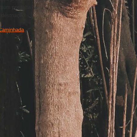
mum por falta de
 destruição.
 Caminhada
.