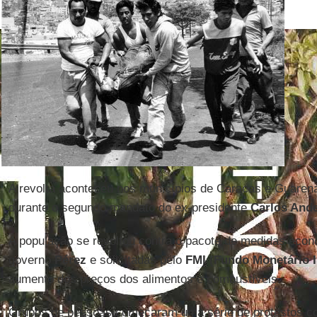
A revolta aconteceu nos municípios de Caracas e Guaren
durante o segundo mandato do ex-presidente
Carlos And
A população se revoltou contra o pacote de medidas econ
governo
Pérez
e solicitadas pelo
FMI
(
Fundo Monetário I
aumento dos preços dos alimentos e combustíveis.
Grupos de pessoas começaram uma série de protestos co