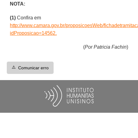
NOTA:
(1)
Confira em
http://www.camara.gov.br/proposicoesWeb/fichadetramita
idProposicao=14562.
(
Por Patricia Fachin
)
⚠️
Comunicar erro