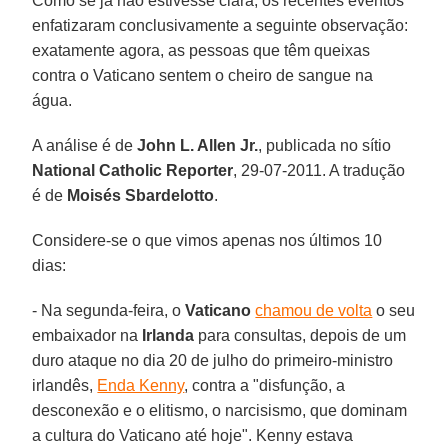
Como se já não estivesse clara, os recentes eventos
enfatizaram conclusivamente a seguinte observação:
exatamente agora, as pessoas que têm queixas
contra o Vaticano sentem o cheiro de sangue na
água.
A análise é de
John L. Allen Jr.
, publicada no sítio
National Catholic Reporter
, 29-07-2011. A tradução
é de
Moisés Sbardelotto
.
Considere-se o que vimos apenas nos últimos 10
dias:
- Na segunda-feira, o
Vaticano
chamou de volta
o seu
embaixador na
Irlanda
para consultas, depois de um
duro ataque no dia 20 de julho do primeiro-ministro
irlandês,
Enda Kenny
, contra a "disfunção, a
desconexão e o elitismo, o narcisismo, que dominam
a cultura do Vaticano até hoje". Kenny estava