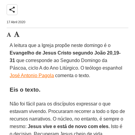
share
17 Abril 2020
A leitura que a Igreja propõe neste domingo é o
Evangelho de Jesus Cristo segundo João 20,19-
31
que corresponde ao Segundo Domingo da
Páscoa, ciclo A do Ano Litúrgico. O teólogo espanhol
José Antonio Pagola
comenta o texto.
Eis o texto.
Não foi fácil para os discípulos expressar o que
estavam vivendo. Procuraram recorrer a todo o tipo de
recursos narrativos. O núcleo, no entanto, é sempre o
mesmo:
Jesus vive e está de novo com eles.
Isto é
o decisivo. Recuperam Jesus cheio de vida.