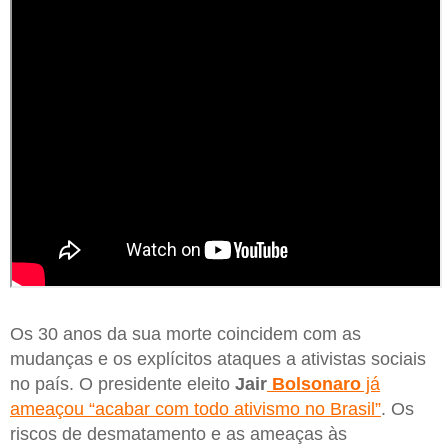
Os 30 anos da sua morte coincidem com as
mudanças e os explícitos ataques a ativistas sociais
no país. O presidente eleito
Jair
Bolsonaro
já
ameaçou “acabar com todo ativismo no Brasil”
. Os
riscos de desmatamento e as ameaças às