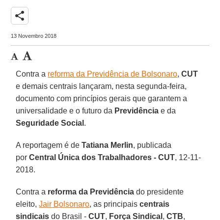
share
13 Novembro 2018
Contra a
reforma da Previdência de Bolsonaro
,
CUT
e demais centrais lançaram, nesta segunda-feira,
documento com princípios gerais que garantem a
universalidade e o futuro da
Previdência
e da
Seguridade Social
.
A reportagem é de
Tatiana Merlin
, publicada
por
Central Única dos Trabalhadores - CUT
, 12-11-
2018.
Contra a
reforma da Previdência
do presidente
eleito,
Jair Bolsonaro
, as principais
centrais
sindicais
do Brasil -
CUT
,
Força Sindical
,
CTB
,