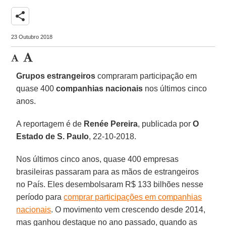
share
23 Outubro 2018
Grupos estrangeiros
compraram participação em
quase 400
companhias nacionais
nos últimos cinco
anos.
A reportagem é de
Renée Pereira
, publicada por
O
Estado de S. Paulo
, 22-10-2018.
Nos últimos cinco anos, quase 400 empresas
brasileiras passaram para as mãos de estrangeiros
no País. Eles desembolsaram R$ 133 bilhões nesse
período para
comprar participações em companhias
nacionais
. O movimento vem crescendo desde 2014,
mas ganhou destaque no ano passado, quando as