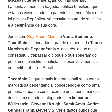
fascistas que se entrelaçam com as liberais.
Lamentavelmente, a tragédia política brasileira que
estamos vivenciando e o parentesis democrático que
foi a Nova República, só ressaltam a agudeza crítica
e a pertinência de sua obra.
Junto com
Ruy Mauro Marini
e
Vânia Bambirra
,
Theotônio
foi fundador e grande expoente da
Teoria
Marxista da Dependência
e, dos três, o que mais
conseguiu ultrapassar o bloqueio que sofreram do
pensamento institucionalista — desenvolvimentista
ou neoliberal — no Brasil.
Theotônio
foi quem mais internacionalizou a teoria
marxista da dependência, concebendo-a como uma
primeira etapa da construção de uma teoria marxista
do sistema mundo, dialogando com
Immanuel
Wallerstein
,
Giovanni Arrighi
,
Samir Amin
,
Andre
Gunder Frank
,
Beverly Silver
e tantos outros que