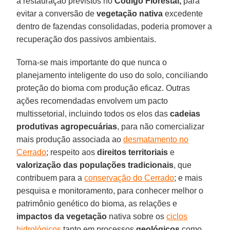
à restauração previstos no
Código Florestal,
para
evitar a conversão de
vegetação nativa
excedente
dentro de fazendas consolidadas, poderia promover a
recuperação dos passivos ambientais.
Torna-se mais importante do que nunca o
planejamento inteligente do uso do solo, conciliando
proteção do bioma com produção eficaz. Outras
ações recomendadas envolvem um pacto
multissetorial, incluindo todos os elos das
cadeias
produtivas agropecuárias
, para não comercializar
mais produção associada ao
desmatamento no
Cerrado
; respeito aos
direitos territoriais
e
valorização das populações tradicionais
, que
contribuem para a
conservação do Cerrado
; e mais
pesquisa e monitoramento, para conhecer melhor o
patrimônio genético do bioma, as relações e
impactos da vegetação
nativa sobre os
ciclos
hidrológicos
tanto em processos
geológicos
como