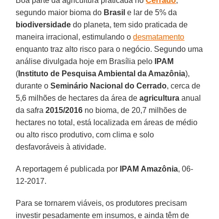
Boa parte da agricultura praticada no
Cerrado
,
segundo maior bioma do
Brasil
e lar de 5% da
biodiversidade
do planeta, tem sido praticada de
maneira irracional, estimulando o
desmatamento
enquanto traz alto risco para o negócio. Segundo uma
análise divulgada hoje em Brasília pelo
IPAM
(
Instituto de Pesquisa Ambiental da Amazônia
),
durante o
Seminário Nacional do Cerrado
, cerca de
5,6 milhões de hectares da área de
agricultura
anual
da safra
2015/2016
no bioma, de 20,7 milhões de
hectares no total, está localizada em áreas de médio
ou alto risco produtivo, com clima e solo
desfavoráveis à atividade.
A reportagem é publicada por
IPAM
Amazônia
, 06-
12-2017.
Para se tornarem viáveis, os produtores precisam
investir pesadamente em insumos, e ainda têm de