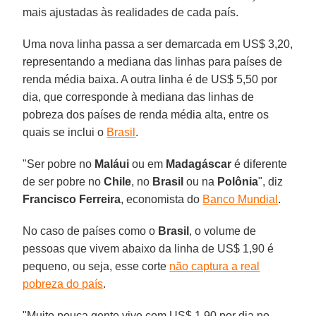
mais ajustadas às realidades de cada país.
Uma nova linha passa a ser demarcada em US$ 3,20,
representando a mediana das linhas para países de
renda média baixa. A outra linha é de US$ 5,50 por
dia, que corresponde à mediana das linhas de
pobreza dos países de renda média alta, entre os
quais se inclui o
Brasil
.
"Ser pobre no
Maláui
ou em
Madagáscar
é diferente
de ser pobre no
Chile
, no
Brasil
ou na
Polônia
", diz
Francisco Ferreira
, economista do
Banco Mundial
.
No caso de países como o
Brasil
, o volume de
pessoas que vivem abaixo da linha de US$ 1,90 é
pequeno, ou seja, esse corte
não captura a real
pobreza do país
.
"Muito pouca gente vive com US$ 1,90 por dia no