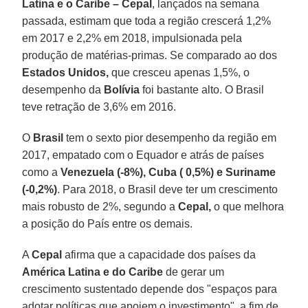
Latina e o Caribe – Cepal
, lançados na semana
passada, estimam que toda a região crescerá 1,2%
em 2017 e 2,2% em 2018, impulsionada pela
produção de matérias-primas. Se comparado ao dos
Estados Unidos,
que cresceu apenas 1,5%, o
desempenho da
Bolívia
foi bastante alto. O Brasil
teve retração de 3,6% em 2016.
O
Brasil
tem o sexto pior desempenho da região em
2017, empatado com o Equador e atrás de países
como a
Venezuela (-8%), Cuba ( 0,5%) e Suriname
(-0,2%)
. Para 2018, o Brasil deve ter um crescimento
mais robusto de 2%, segundo a
Cepal,
o que melhora
a posição do País entre os demais.
A
Cepal
afirma que a capacidade dos países da
América Latina e do Caribe
de gerar um
crescimento sustentado depende dos "espaços para
adotar políticas que apoiem o investimento", a fim de