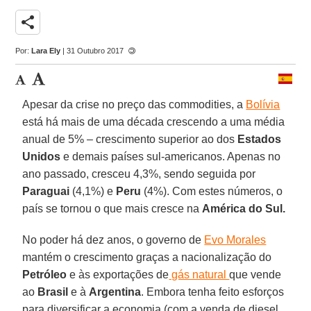
share
Por:
Lara Ely
| 31 Outubro 2017
Apesar da crise no preço das commodities, a
Bolívia
está há mais de uma década crescendo a uma média
anual de 5% – crescimento superior ao dos
Estados
Unidos
e demais países sul-americanos. Apenas no
ano passado, cresceu 4,3%, sendo seguida por
Paraguai
(4,1%) e
Peru
(4%). Com estes números, o
país se tornou o que mais cresce na
América do Sul.
No poder há dez anos, o governo de
Evo Morales
mantém o crescimento graças a nacionalização do
Petróleo
e às exportações de
gás natural
que vende
ao
Brasil
e à
Argentina
. Embora tenha feito esforços
para diversificar a economia (com a venda de diesel,