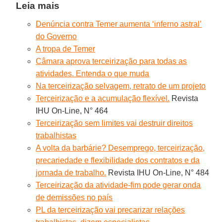
Leia mais
Denúncia contra Temer aumenta ‘inferno astral’
do Governo
A tropa de Temer
Câmara aprova terceirização para todas as
atividades. Entenda o que muda
Na terceirização selvagem, retrato de um projeto
Terceirização e a acumulação flexível.
Revista
IHU On-Line, N° 464
Terceirização sem limites vai destruir direitos
trabalhistas
A volta da barbárie? Desemprego, terceirização,
precariedade e flexibilidade dos contratos e da
jornada de trabalho.
Revista IHU On-Line, N° 484
Terceirização da atividade-fim pode gerar onda
de demissões no país
PL da terceirização vai precarizar relações