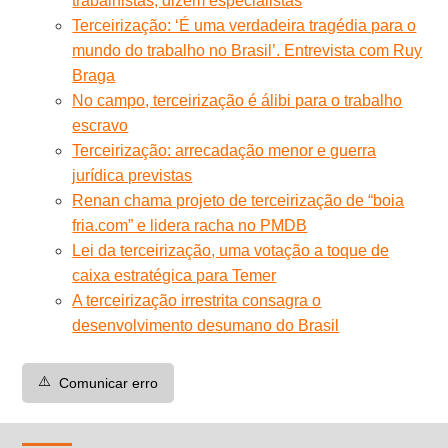
trabalhistas, dizem especialistas
Terceirização: ‘É uma verdadeira tragédia para o
mundo do trabalho no Brasil’. Entrevista com Ruy
Braga
No campo, terceirização é álibi para o trabalho
escravo
Terceirização: arrecadação menor e guerra
jurídica previstas
Renan chama projeto de terceirização de “boia
fria.com” e lidera racha no PMDB
Lei da terceirização, uma votação a toque de
caixa estratégica para Temer
A terceirização irrestrita consagra o
desenvolvimento desumano do Brasil
⚠️
Comunicar erro