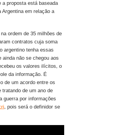
e a proposta está baseada
a Argentina em relação a
 na ordem de 35 milhões de
raram contratos cuja soma
io argentino tenha essas
ue ainda não se chegou aos
beu os valores ilícitos, o
ole da informação. É
io de um acordo entre os
e tratando de um ano de
a guerra por informações
ri
, pois será o definidor se