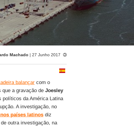
ardo Machado
| 27 Junho 2017
adeira balançar
com o
s que a gravação de
Joesley
es políticos da América Latina
upção. A investigação, no
nos países latinos
diz
de outra investigação, na