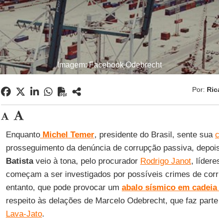
Imagem: Facebook Odebrecht
Por:
Ric
Enquanto
Michel Temer
, presidente do Brasil, sente sua
c
prosseguimento da denúncia de corrupção passiva, depoi
Batista
veio à tona, pelo procurador
Rodrigo Janot
, líder
começam a ser investigados por possíveis crimes de corr
entanto, que pode provocar um
abalo sísmico em cadeia 
respeito às delações de Marcelo Odebrecht, que faz parte 
Lava-Jato
.