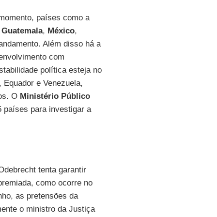
 momento, países como a
,
Guatemala
,
México
,
andamento. Além disso há a
envolvimento com
tabilidade política esteja no
u, Equador e Venezuela,
cos. O
Ministério Público
 países para investigar a
Odebrecht tenta garantir
 premiada, como ocorre no
inho, as pretensões da
ente o ministro da Justiça