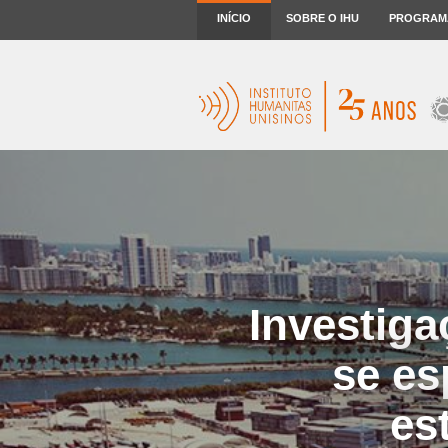
INÍCIO
SOBRE O IHU
PROGRAM
Investig
se es
es