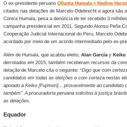
O ex-presidente peruano
Ollanta Humala
e
Nadine Hered
citados nas delações de Marcelo Odebrecht e agora são a
Contra Humala, pesa a denúncia de ter recebido 3 milhões
campanha presidencial em 2011. Segundo Alonso Peña Ca
Cooperação Judicial Internacional do Peru, Marcelo Odebr
acordado por meio de um acordo intermediado pelo ex-pr
Além de Humala, que acabou eleito,
Alan García
y
Keiko
derrotados em 2015, também receberam recursos da cons
delação de Marcelo cita o seguinte:
“Digo que com certeza
candidatos em todas as eleições e com certeza nestas el
apoiado a Keiko [Fujimori]... provavelmente ao candidato 
também”. A procuradoria peruana solicitou à justiça brasi
as delações.
Equador